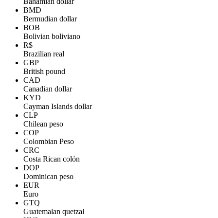
Bahamian dollar
BMD
Bermudian dollar
BOB
Bolivian boliviano
R$
Brazilian real
GBP
British pound
CAD
Canadian dollar
KYD
Cayman Islands dollar
CLP
Chilean peso
COP
Colombian Peso
CRC
Costa Rican colón
DOP
Dominican peso
EUR
Euro
GTQ
Guatemalan quetzal