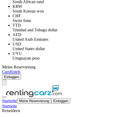
South African rand
KRW
South Korean won
CHF
Swiss franc
TTD
Trinidad and Tobago dollar
AED
United Arab Emirates
USD
United States dollar
UYU
Uruguayan peso
Meine Reservierung
Cars
Hotels
Einloggen
Startseite
Meine Reservierung
Einloggen
Startseite
Reiseideen