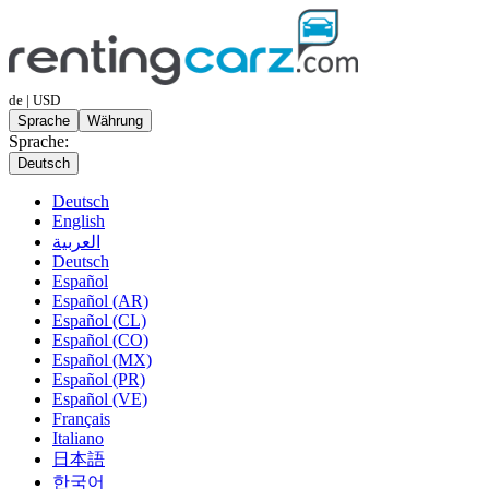
de | USD
Sprache
Währung
Sprache:
Deutsch
Deutsch
English
العربية
Deutsch
Español
Español (AR)
Español (CL)
Español (CO)
Español (MX)
Español (PR)
Español (VE)
Français
Italiano
日本語
한국어