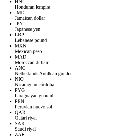
HNL
Honduran lempira
JMD
Jamaican dollar
JPY
Japanese yen
LBP
Lebanese pound
MXN
Mexican peso
MAD
Moroccan dirham
ANG
Netherlands Antillean guilder
NIO
Nicaraguan córdoba
PYG
Paraguayan guaraní
PEN
Peruvian nuevo sol
QAR
Qatari riyal
SAR
Saudi riyal
ZAR