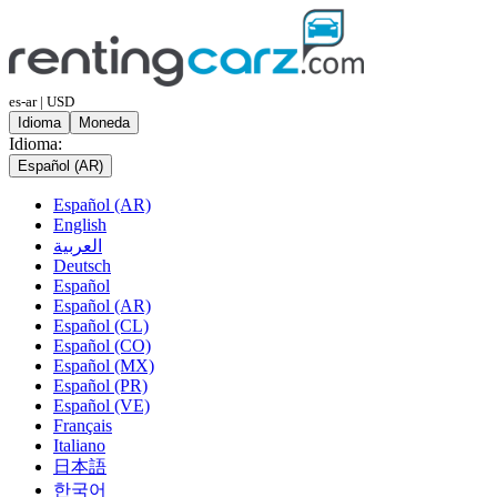
es-ar | USD
Idioma
Moneda
Idioma:
Español (AR)
Español (AR)
English
العربية
Deutsch
Español
Español (AR)
Español (CL)
Español (CO)
Español (MX)
Español (PR)
Español (VE)
Français
Italiano
日本語
한국어