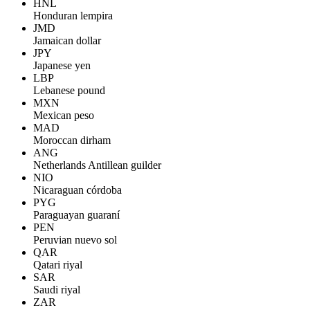
HNL
Honduran lempira
JMD
Jamaican dollar
JPY
Japanese yen
LBP
Lebanese pound
MXN
Mexican peso
MAD
Moroccan dirham
ANG
Netherlands Antillean guilder
NIO
Nicaraguan córdoba
PYG
Paraguayan guaraní
PEN
Peruvian nuevo sol
QAR
Qatari riyal
SAR
Saudi riyal
ZAR