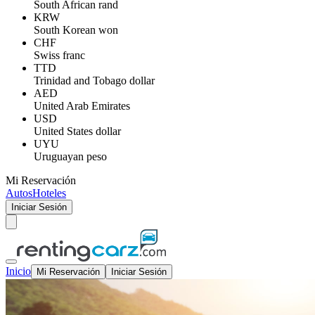
South African rand
KRW
South Korean won
CHF
Swiss franc
TTD
Trinidad and Tobago dollar
AED
United Arab Emirates
USD
United States dollar
UYU
Uruguayan peso
Mi Reservación
Autos
Hoteles
Iniciar Sesión
Inicio
Mi Reservación
Iniciar Sesión