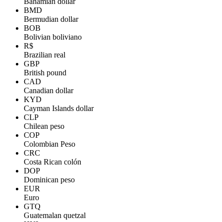
Bahamian dollar
BMD
Bermudian dollar
BOB
Bolivian boliviano
R$
Brazilian real
GBP
British pound
CAD
Canadian dollar
KYD
Cayman Islands dollar
CLP
Chilean peso
COP
Colombian Peso
CRC
Costa Rican colón
DOP
Dominican peso
EUR
Euro
GTQ
Guatemalan quetzal