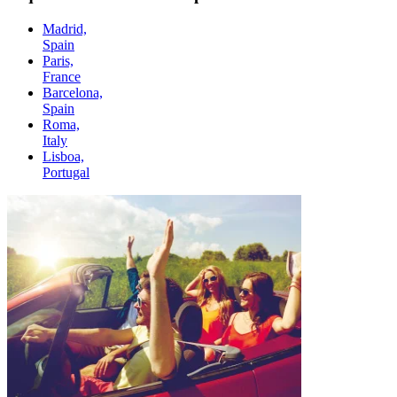
Madrid,
Spain
Paris,
France
Barcelona,
Spain
Roma,
Italy
Lisboa,
Portugal