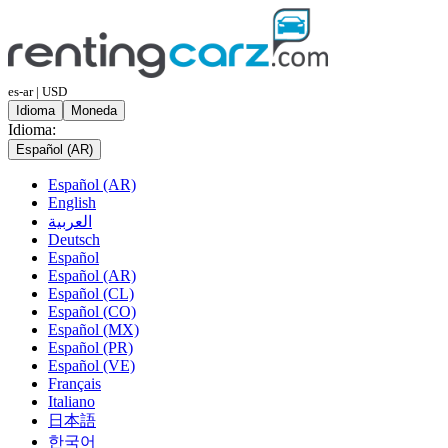
es-ar | USD
Idioma
Moneda
Idioma:
Español (AR)
Español (AR)
English
العربية
Deutsch
Español
Español (AR)
Español (CL)
Español (CO)
Español (MX)
Español (PR)
Español (VE)
Français
Italiano
日本語
한국어