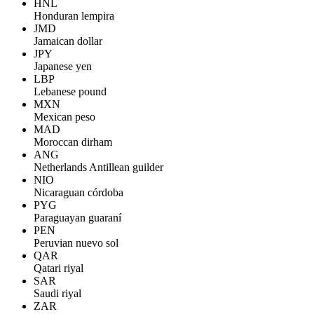
HNL
Honduran lempira
JMD
Jamaican dollar
JPY
Japanese yen
LBP
Lebanese pound
MXN
Mexican peso
MAD
Moroccan dirham
ANG
Netherlands Antillean guilder
NIO
Nicaraguan córdoba
PYG
Paraguayan guaraní
PEN
Peruvian nuevo sol
QAR
Qatari riyal
SAR
Saudi riyal
ZAR