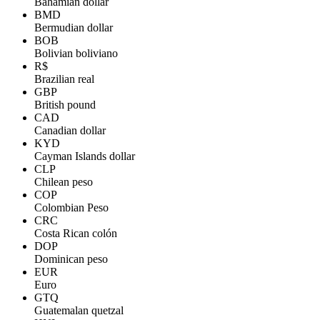
Bahamian dollar
BMD
Bermudian dollar
BOB
Bolivian boliviano
R$
Brazilian real
GBP
British pound
CAD
Canadian dollar
KYD
Cayman Islands dollar
CLP
Chilean peso
COP
Colombian Peso
CRC
Costa Rican colón
DOP
Dominican peso
EUR
Euro
GTQ
Guatemalan quetzal