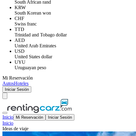
South African rand
KRW
South Korean won
CHF
Swiss franc
TTD
Trinidad and Tobago dollar
AED
United Arab Emirates
USD
United States dollar
UYU
Uruguayan peso
Mi Reservación
Autos
Hoteles
Iniciar Sesión
Inicio
Mi Reservación
Iniciar Sesión
Inicio
Ideas de viaje