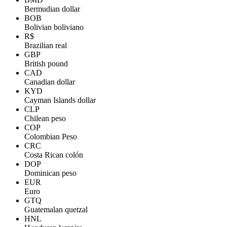
Bermudian dollar
BOB
Bolivian boliviano
R$
Brazilian real
GBP
British pound
CAD
Canadian dollar
KYD
Cayman Islands dollar
CLP
Chilean peso
COP
Colombian Peso
CRC
Costa Rican colón
DOP
Dominican peso
EUR
Euro
GTQ
Guatemalan quetzal
HNL