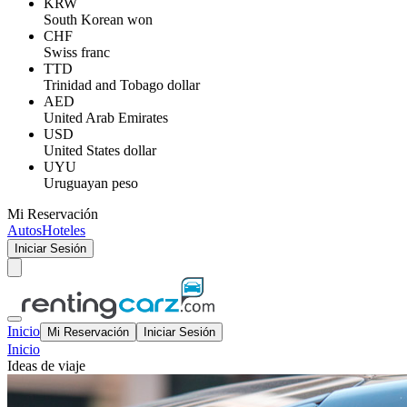
KRW
South Korean won
CHF
Swiss franc
TTD
Trinidad and Tobago dollar
AED
United Arab Emirates
USD
United States dollar
UYU
Uruguayan peso
Mi Reservación
Autos
Hoteles
Iniciar Sesión
Inicio
Mi Reservación
Iniciar Sesión
Inicio
Ideas de viaje