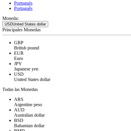
Portugués
Português
Moneda:
USD
United States dollar
Principales Monedas
GBP
British pound
EUR
Euro
JPY
Japanese yen
USD
United States dollar
Todas las Monedas
ARS
Argentine peso
AUD
Australian dollar
BSD
Bahamian dollar
BMD