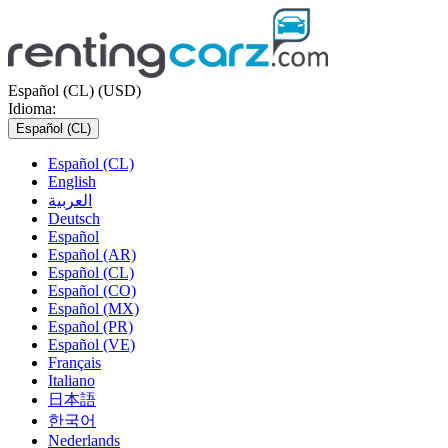
Español (CL) (USD)
Idioma:
Español (CL)
Español (CL)
English
العربية
Deutsch
Español
Español (AR)
Español (CL)
Español (CO)
Español (MX)
Español (PR)
Español (VE)
Français
Italiano
日本語
한국어
Nederlands