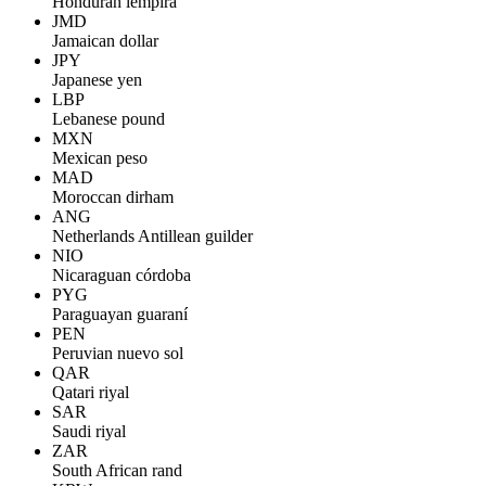
Honduran lempira
JMD
Jamaican dollar
JPY
Japanese yen
LBP
Lebanese pound
MXN
Mexican peso
MAD
Moroccan dirham
ANG
Netherlands Antillean guilder
NIO
Nicaraguan córdoba
PYG
Paraguayan guaraní
PEN
Peruvian nuevo sol
QAR
Qatari riyal
SAR
Saudi riyal
ZAR
South African rand