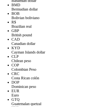
Bahamian dollar
BMD
Bermudian dollar
BOB
Bolivian boliviano
R$
Brazilian real
GBP
British pound
CAD
Canadian dollar
KYD
Cayman Islands dollar
CLP
Chilean peso
COP
Colombian Peso
CRC
Costa Rican colón
DOP
Dominican peso
EUR
Euro
GTQ
Guatemalan quetzal