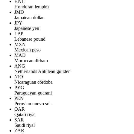
HNL
Honduran lempira
JMD
Jamaican dollar
JPY
Japanese yen
LBP
Lebanese pound
MXN
Mexican peso
MAD
Moroccan dirham
ANG
Netherlands Antillean guilder
NIO
Nicaraguan córdoba
PYG
Paraguayan guaraní
PEN
Peruvian nuevo sol
QAR
Qatari riyal
SAR
Saudi riyal
ZAR