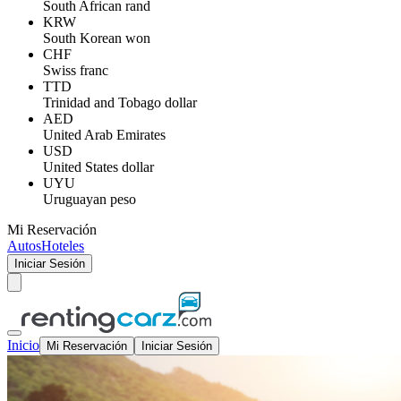
South African rand
KRW
South Korean won
CHF
Swiss franc
TTD
Trinidad and Tobago dollar
AED
United Arab Emirates
USD
United States dollar
UYU
Uruguayan peso
Mi Reservación
Autos
Hoteles
Iniciar Sesión
Inicio
Mi Reservación
Iniciar Sesión