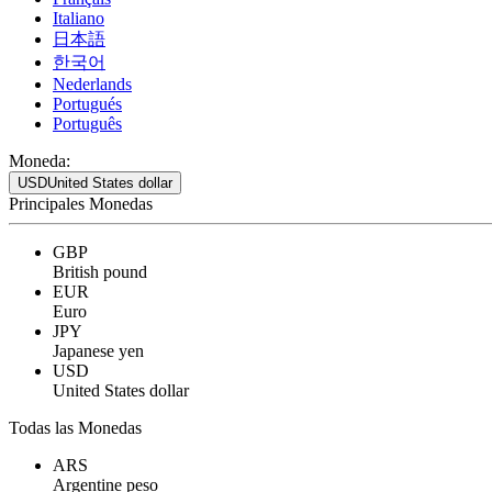
Italiano
日本語
한국어
Nederlands
Portugués
Português
Moneda:
USD
United States dollar
Principales Monedas
GBP
British pound
EUR
Euro
JPY
Japanese yen
USD
United States dollar
Todas las Monedas
ARS
Argentine peso