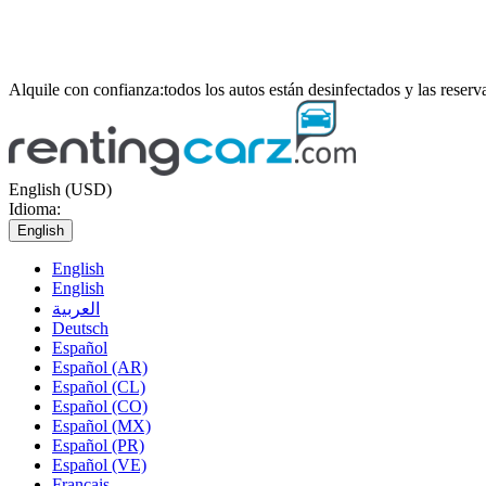
Alquile con confianza:
todos los autos están desinfectados y las reser
English (USD)
Idioma:
English
English
English
العربية
Deutsch
Español
Español (AR)
Español (CL)
Español (CO)
Español (MX)
Español (PR)
Español (VE)
Français