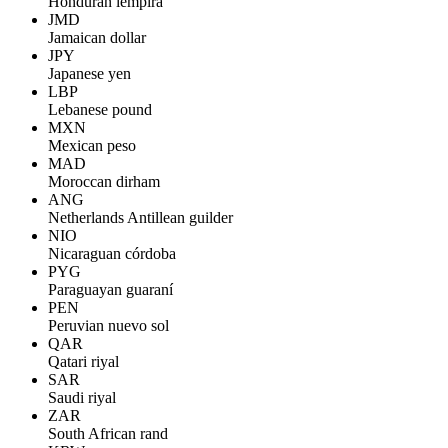
Honduran lempira
JMD
Jamaican dollar
JPY
Japanese yen
LBP
Lebanese pound
MXN
Mexican peso
MAD
Moroccan dirham
ANG
Netherlands Antillean guilder
NIO
Nicaraguan córdoba
PYG
Paraguayan guaraní
PEN
Peruvian nuevo sol
QAR
Qatari riyal
SAR
Saudi riyal
ZAR
South African rand