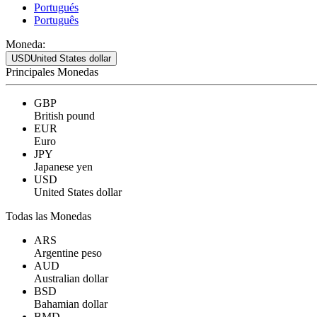
Portugués
Português
Moneda:
USD
United States dollar
Principales Monedas
GBP
British pound
EUR
Euro
JPY
Japanese yen
USD
United States dollar
Todas las Monedas
ARS
Argentine peso
AUD
Australian dollar
BSD
Bahamian dollar
BMD