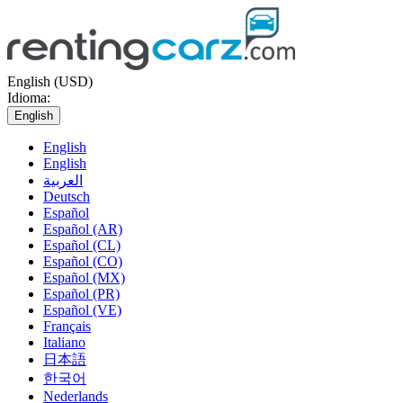
English (USD)
Idioma:
English
English
English
العربية
Deutsch
Español
Español (AR)
Español (CL)
Español (CO)
Español (MX)
Español (PR)
Español (VE)
Français
Italiano
日本語
한국어
Nederlands