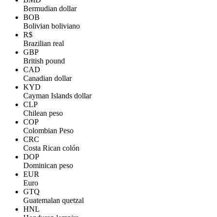
Bermudian dollar
BOB
Bolivian boliviano
R$
Brazilian real
GBP
British pound
CAD
Canadian dollar
KYD
Cayman Islands dollar
CLP
Chilean peso
COP
Colombian Peso
CRC
Costa Rican colón
DOP
Dominican peso
EUR
Euro
GTQ
Guatemalan quetzal
HNL