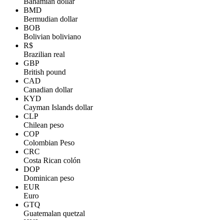
Bahamian dollar
BMD
Bermudian dollar
BOB
Bolivian boliviano
R$
Brazilian real
GBP
British pound
CAD
Canadian dollar
KYD
Cayman Islands dollar
CLP
Chilean peso
COP
Colombian Peso
CRC
Costa Rican colón
DOP
Dominican peso
EUR
Euro
GTQ
Guatemalan quetzal