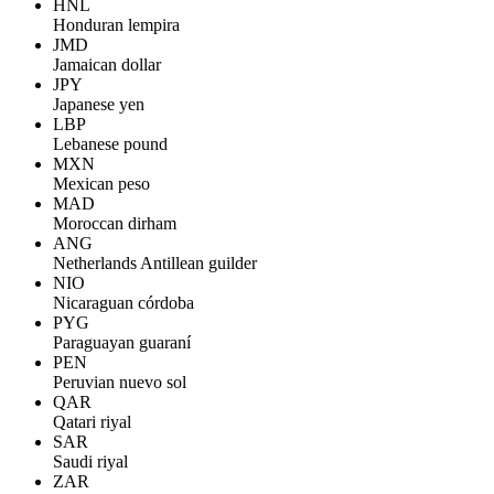
HNL
Honduran lempira
JMD
Jamaican dollar
JPY
Japanese yen
LBP
Lebanese pound
MXN
Mexican peso
MAD
Moroccan dirham
ANG
Netherlands Antillean guilder
NIO
Nicaraguan córdoba
PYG
Paraguayan guaraní
PEN
Peruvian nuevo sol
QAR
Qatari riyal
SAR
Saudi riyal
ZAR