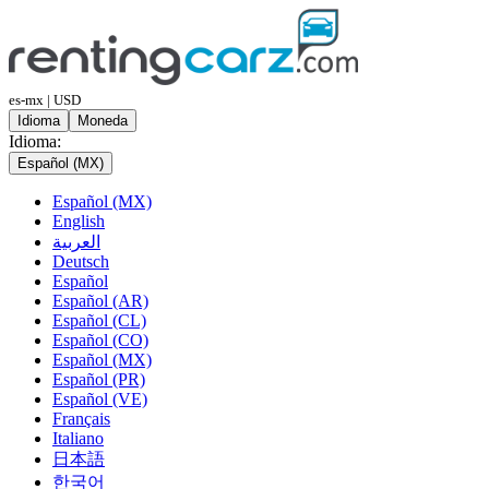
es-mx | USD
Idioma
Moneda
Idioma:
Español (MX)
Español (MX)
English
العربية
Deutsch
Español
Español (AR)
Español (CL)
Español (CO)
Español (MX)
Español (PR)
Español (VE)
Français
Italiano
日本語
한국어