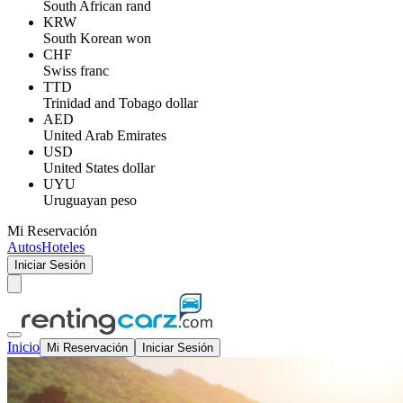
South African rand
KRW
South Korean won
CHF
Swiss franc
TTD
Trinidad and Tobago dollar
AED
United Arab Emirates
USD
United States dollar
UYU
Uruguayan peso
Mi Reservación
Autos
Hoteles
Iniciar Sesión
Inicio
Mi Reservación
Iniciar Sesión