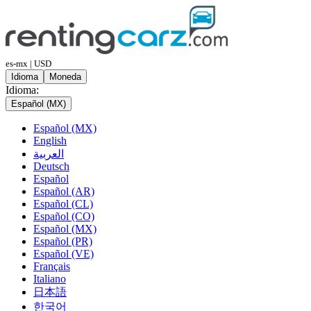
es-mx | USD
Idioma
Moneda
Idioma:
Español (MX)
Español (MX)
English
العربية
Deutsch
Español
Español (AR)
Español (CL)
Español (CO)
Español (MX)
Español (PR)
Español (VE)
Français
Italiano
日本語
한국어