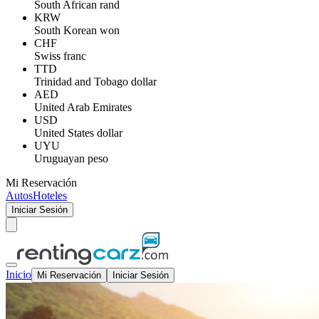
South African rand
KRW
South Korean won
CHF
Swiss franc
TTD
Trinidad and Tobago dollar
AED
United Arab Emirates
USD
United States dollar
UYU
Uruguayan peso
Mi Reservación
Autos
Hoteles
Iniciar Sesión
Inicio
Mi Reservación
Iniciar Sesión