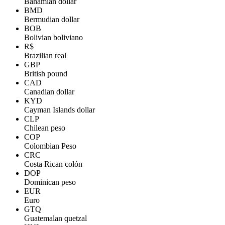
Bahamian dollar
BMD
Bermudian dollar
BOB
Bolivian boliviano
R$
Brazilian real
GBP
British pound
CAD
Canadian dollar
KYD
Cayman Islands dollar
CLP
Chilean peso
COP
Colombian Peso
CRC
Costa Rican colón
DOP
Dominican peso
EUR
Euro
GTQ
Guatemalan quetzal