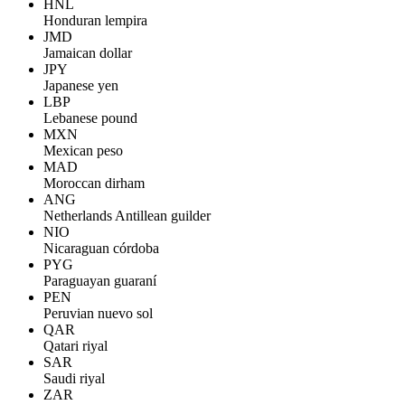
HNL
Honduran lempira
JMD
Jamaican dollar
JPY
Japanese yen
LBP
Lebanese pound
MXN
Mexican peso
MAD
Moroccan dirham
ANG
Netherlands Antillean guilder
NIO
Nicaraguan córdoba
PYG
Paraguayan guaraní
PEN
Peruvian nuevo sol
QAR
Qatari riyal
SAR
Saudi riyal
ZAR