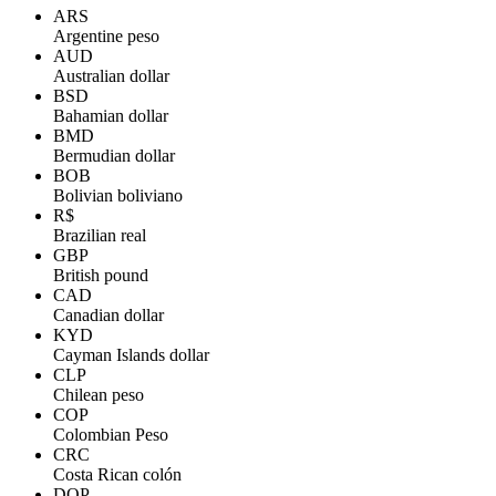
ARS
Argentine peso
AUD
Australian dollar
BSD
Bahamian dollar
BMD
Bermudian dollar
BOB
Bolivian boliviano
R$
Brazilian real
GBP
British pound
CAD
Canadian dollar
KYD
Cayman Islands dollar
CLP
Chilean peso
COP
Colombian Peso
CRC
Costa Rican colón
DOP