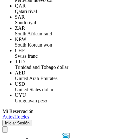
Peruvian nuevo sol
QAR
Qatari riyal
SAR
Saudi riyal
ZAR
South African rand
KRW
South Korean won
CHF
Swiss franc
TTD
Trinidad and Tobago dollar
AED
United Arab Emirates
USD
United States dollar
UYU
Uruguayan peso
Mi Reservación
Autos
Hoteles
Iniciar Sesión