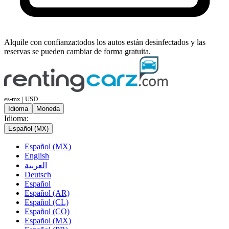
Alquile con confianza:
todos los autos están desinfectados y las
reservas se pueden cambiar de forma gratuita.
es-mx | USD
Idioma
Moneda
Idioma:
Español (MX)
Español (MX)
English
العربية
Deutsch
Español
Español (AR)
Español (CL)
Español (CO)
Español (MX)