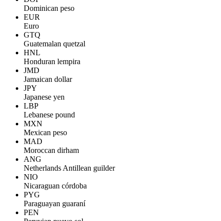
Dominican peso
EUR
Euro
GTQ
Guatemalan quetzal
HNL
Honduran lempira
JMD
Jamaican dollar
JPY
Japanese yen
LBP
Lebanese pound
MXN
Mexican peso
MAD
Moroccan dirham
ANG
Netherlands Antillean guilder
NIO
Nicaraguan córdoba
PYG
Paraguayan guaraní
PEN