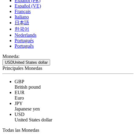
Español (PR)
Español (VE)
Français
Italiano
日本語
한국어
Nederlands
Portugués
Português
Moneda:
USD
United States dollar
Principales Monedas
GBP
British pound
EUR
Euro
JPY
Japanese yen
USD
United States dollar
Todas las Monedas