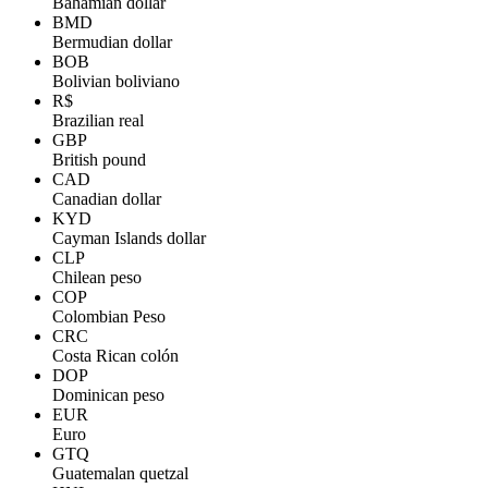
Bahamian dollar
BMD
Bermudian dollar
BOB
Bolivian boliviano
R$
Brazilian real
GBP
British pound
CAD
Canadian dollar
KYD
Cayman Islands dollar
CLP
Chilean peso
COP
Colombian Peso
CRC
Costa Rican colón
DOP
Dominican peso
EUR
Euro
GTQ
Guatemalan quetzal