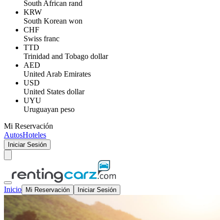
South African rand
KRW
South Korean won
CHF
Swiss franc
TTD
Trinidad and Tobago dollar
AED
United Arab Emirates
USD
United States dollar
UYU
Uruguayan peso
Mi Reservación
Autos
Hoteles
Iniciar Sesión
Inicio
Mi Reservación
Iniciar Sesión