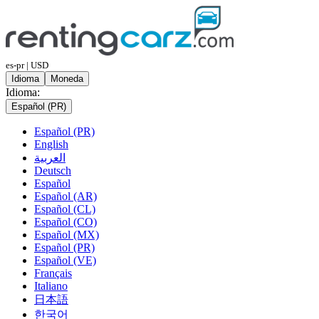
es-pr | USD
Idioma
Moneda
Idioma:
Español (PR)
Español (PR)
English
العربية
Deutsch
Español
Español (AR)
Español (CL)
Español (CO)
Español (MX)
Español (PR)
Español (VE)
Français
Italiano
日本語
한국어