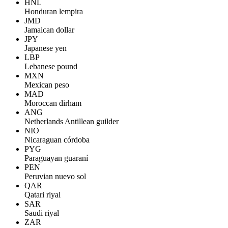
HNL
Honduran lempira
JMD
Jamaican dollar
JPY
Japanese yen
LBP
Lebanese pound
MXN
Mexican peso
MAD
Moroccan dirham
ANG
Netherlands Antillean guilder
NIO
Nicaraguan córdoba
PYG
Paraguayan guaraní
PEN
Peruvian nuevo sol
QAR
Qatari riyal
SAR
Saudi riyal
ZAR