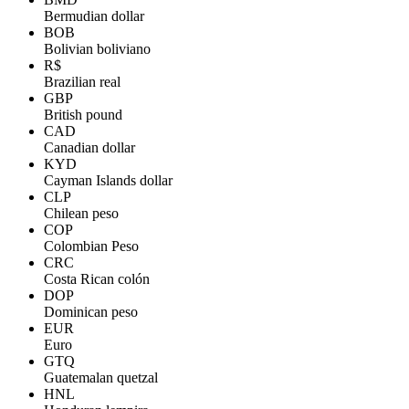
Bermudian dollar
BOB
Bolivian boliviano
R$
Brazilian real
GBP
British pound
CAD
Canadian dollar
KYD
Cayman Islands dollar
CLP
Chilean peso
COP
Colombian Peso
CRC
Costa Rican colón
DOP
Dominican peso
EUR
Euro
GTQ
Guatemalan quetzal
HNL