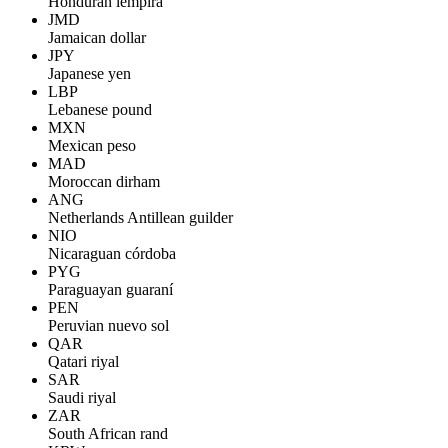
Honduran lempira
JMD
Jamaican dollar
JPY
Japanese yen
LBP
Lebanese pound
MXN
Mexican peso
MAD
Moroccan dirham
ANG
Netherlands Antillean guilder
NIO
Nicaraguan córdoba
PYG
Paraguayan guaraní
PEN
Peruvian nuevo sol
QAR
Qatari riyal
SAR
Saudi riyal
ZAR
South African rand