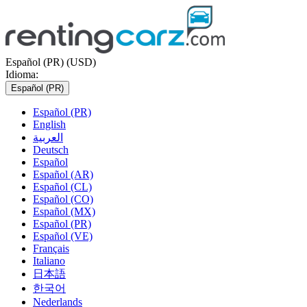
Español (PR) (USD)
Idioma:
Español (PR)
Español (PR)
English
العربية
Deutsch
Español
Español (AR)
Español (CL)
Español (CO)
Español (MX)
Español (PR)
Español (VE)
Français
Italiano
日本語
한국어
Nederlands