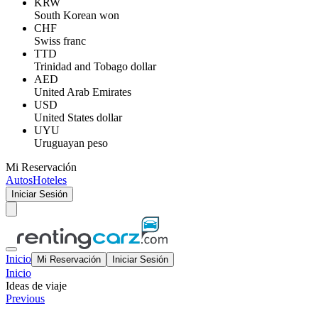
KRW
South Korean won
CHF
Swiss franc
TTD
Trinidad and Tobago dollar
AED
United Arab Emirates
USD
United States dollar
UYU
Uruguayan peso
Mi Reservación
Autos
Hoteles
Iniciar Sesión
Inicio
Mi Reservación
Iniciar Sesión
Inicio
Ideas de viaje
Previous