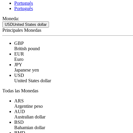
Portugués
Português
Moneda:
USD
United States dollar
Principales Monedas
GBP
British pound
EUR
Euro
JPY
Japanese yen
USD
United States dollar
Todas las Monedas
ARS
Argentine peso
AUD
Australian dollar
BSD
Bahamian dollar
BMD