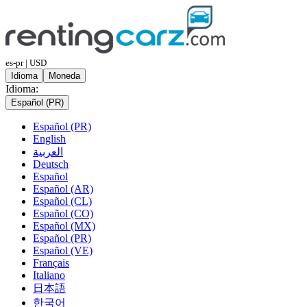
es-pr | USD
Idioma
Moneda
Idioma:
Español (PR)
Español (PR)
English
العربية
Deutsch
Español
Español (AR)
Español (CL)
Español (CO)
Español (MX)
Español (PR)
Español (VE)
Français
Italiano
日本語
한국어