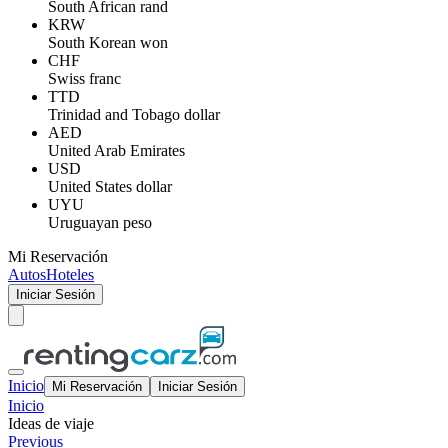
South African rand
KRW
South Korean won
CHF
Swiss franc
TTD
Trinidad and Tobago dollar
AED
United Arab Emirates
USD
United States dollar
UYU
Uruguayan peso
Mi Reservación
Autos
Hoteles
Iniciar Sesión
Inicio
Mi Reservación
Iniciar Sesión
Inicio
Ideas de viaje
Previous