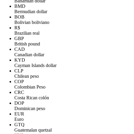
Bahamian dollar
BMD
Bermudian dollar
BOB
Bolivian boliviano
R$
Brazilian real
GBP
British pound
CAD
Canadian dollar
KYD
Cayman Islands dollar
CLP
Chilean peso
COP
Colombian Peso
CRC
Costa Rican colón
DOP
Dominican peso
EUR
Euro
GTQ
Guatemalan quetzal