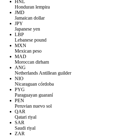
HNL
Honduran lempira
JMD
Jamaican dollar
JPY
Japanese yen
LBP
Lebanese pound
MXN
Mexican peso
MAD
Moroccan dirham
ANG
Netherlands Antillean guilder
NIO
Nicaraguan córdoba
PYG
Paraguayan guaraní
PEN
Peruvian nuevo sol
QAR
Qatari riyal
SAR
Saudi riyal
ZAR