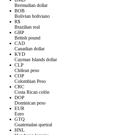
Bermudian dollar
BOB
Bolivian boliviano
R$
Brazilian real
GBP
British pound
CAD
Canadian dollar
KYD
Cayman Islands dollar
CLP
Chilean peso
COP
Colombian Peso
CRC
Costa Rican colón
DOP
Dominican peso
EUR
Euro
GTQ
Guatemalan quetzal
HNL