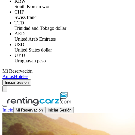
KRW
South Korean won
CHF
Swiss franc
TTD
Trinidad and Tobago dollar
AED
United Arab Emirates
USD
United States dollar
UYU
Uruguayan peso
Mi Reservación
Autos
Hoteles
Iniciar Sesión
Inicio
Mi Reservación
Iniciar Sesión