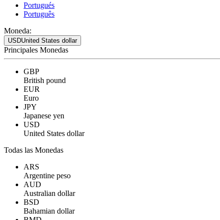
Portugués
Português
Moneda:
USD
United States dollar
Principales Monedas
GBP
British pound
EUR
Euro
JPY
Japanese yen
USD
United States dollar
Todas las Monedas
ARS
Argentine peso
AUD
Australian dollar
BSD
Bahamian dollar
BMD