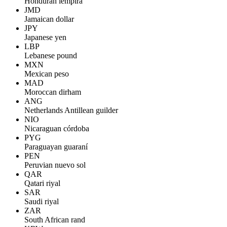
Honduran lempira
JMD
Jamaican dollar
JPY
Japanese yen
LBP
Lebanese pound
MXN
Mexican peso
MAD
Moroccan dirham
ANG
Netherlands Antillean guilder
NIO
Nicaraguan córdoba
PYG
Paraguayan guaraní
PEN
Peruvian nuevo sol
QAR
Qatari riyal
SAR
Saudi riyal
ZAR
South African rand