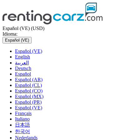
Español (VE) (USD)
Idioma:
Español (VE)
Español (VE)
English
العربية
Deutsch
Español
Español (AR)
Español (CL)
Español (CO)
Español (MX)
Español (PR)
Español (VE)
Français
Italiano
日本語
한국어
Nederlands