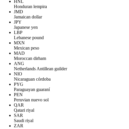
HNL
Honduran lempira
JMD
Jamaican dollar
JPY
Japanese yen
LBP
Lebanese pound
MXN
Mexican peso
MAD
Moroccan dirham
ANG
Netherlands Antillean guilder
NIO
Nicaraguan córdoba
PYG
Paraguayan guaraní
PEN
Peruvian nuevo sol
QAR
Qatari riyal
SAR
Saudi riyal
ZAR