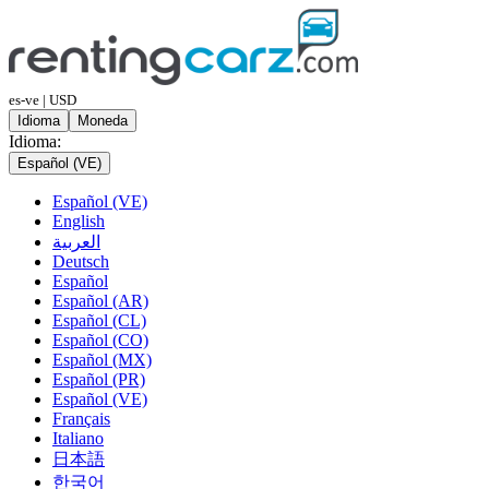
es-ve | USD
Idioma
Moneda
Idioma:
Español (VE)
Español (VE)
English
العربية
Deutsch
Español
Español (AR)
Español (CL)
Español (CO)
Español (MX)
Español (PR)
Español (VE)
Français
Italiano
日本語
한국어