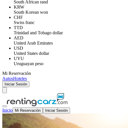
South African rand
KRW
South Korean won
CHF
Swiss franc
TTD
Trinidad and Tobago dollar
AED
United Arab Emirates
USD
United States dollar
UYU
Uruguayan peso
Mi Reservación
Autos
Hoteles
Iniciar Sesión
Inicio
Mi Reservación
Iniciar Sesión