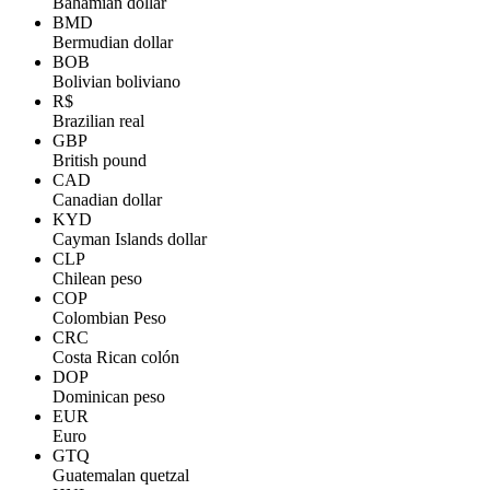
Bahamian dollar
BMD
Bermudian dollar
BOB
Bolivian boliviano
R$
Brazilian real
GBP
British pound
CAD
Canadian dollar
KYD
Cayman Islands dollar
CLP
Chilean peso
COP
Colombian Peso
CRC
Costa Rican colón
DOP
Dominican peso
EUR
Euro
GTQ
Guatemalan quetzal