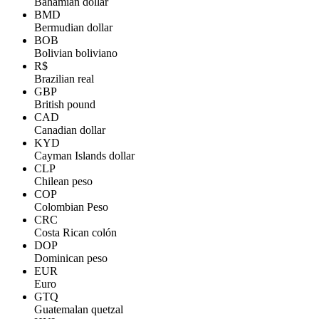
Bahamian dollar
BMD
Bermudian dollar
BOB
Bolivian boliviano
R$
Brazilian real
GBP
British pound
CAD
Canadian dollar
KYD
Cayman Islands dollar
CLP
Chilean peso
COP
Colombian Peso
CRC
Costa Rican colón
DOP
Dominican peso
EUR
Euro
GTQ
Guatemalan quetzal