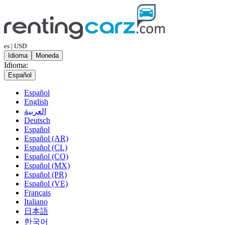
es | USD
Idioma
Moneda
Idioma:
Español
Español
English
العربية
Deutsch
Español
Español (AR)
Español (CL)
Español (CO)
Español (MX)
Español (PR)
Español (VE)
Français
Italiano
日本語
한국어