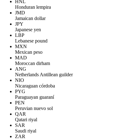
HNL
Honduran lempira
JMD
Jamaican dollar
JPY
Japanese yen
LBP
Lebanese pound
MXN
Mexican peso
MAD
Moroccan dirham
ANG
Netherlands Antillean guilder
NIO
Nicaraguan córdoba
PYG
Paraguayan guaraní
PEN
Peruvian nuevo sol
QAR
Qatari riyal
SAR
Saudi riyal
ZAR