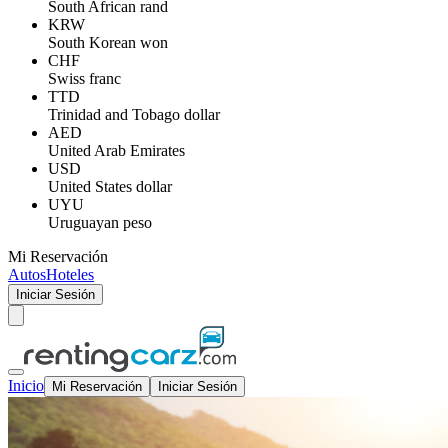
South African rand
KRW
South Korean won
CHF
Swiss franc
TTD
Trinidad and Tobago dollar
AED
United Arab Emirates
USD
United States dollar
UYU
Uruguayan peso
Mi Reservación
Autos
Hoteles
Iniciar Sesión
Inicio
Mi Reservación
Iniciar Sesión