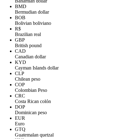
Bahamian dollar
BMD
Bermudian dollar
BOB
Bolivian boliviano
R$
Brazilian real
GBP
British pound
CAD
Canadian dollar
KYD
Cayman Islands dollar
CLP
Chilean peso
COP
Colombian Peso
CRC
Costa Rican colón
DOP
Dominican peso
EUR
Euro
GTQ
Guatemalan quetzal