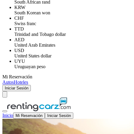
South African rand
KRW
South Korean won
CHF
Swiss franc
TTD
Trinidad and Tobago dollar
AED
United Arab Emirates
USD
United States dollar
UYU
Uruguayan peso
Mi Reservación
Autos
Hoteles
Iniciar Sesión
Inicio
Mi Reservación
Iniciar Sesión