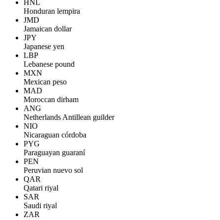
HNL
Honduran lempira
JMD
Jamaican dollar
JPY
Japanese yen
LBP
Lebanese pound
MXN
Mexican peso
MAD
Moroccan dirham
ANG
Netherlands Antillean guilder
NIO
Nicaraguan córdoba
PYG
Paraguayan guaraní
PEN
Peruvian nuevo sol
QAR
Qatari riyal
SAR
Saudi riyal
ZAR