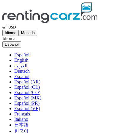
es | USD
Idioma
Moneda
Idioma:
Español
Español
English
العربية
Deutsch
Español
Español (AR)
Español (CL)
Español (CO)
Español (MX)
Español (PR)
Español (VE)
Français
Italiano
日本語
한국어