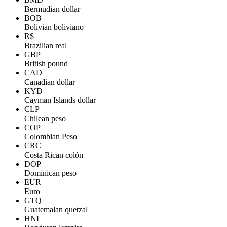
Bermudian dollar
BOB
Bolivian boliviano
R$
Brazilian real
GBP
British pound
CAD
Canadian dollar
KYD
Cayman Islands dollar
CLP
Chilean peso
COP
Colombian Peso
CRC
Costa Rican colón
DOP
Dominican peso
EUR
Euro
GTQ
Guatemalan quetzal
HNL