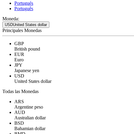
Portugués
Português
Moneda:
USD
United States dollar
Principales Monedas
GBP
British pound
EUR
Euro
JPY
Japanese yen
USD
United States dollar
Todas las Monedas
ARS
Argentine peso
AUD
Australian dollar
BSD
Bahamian dollar
BMD