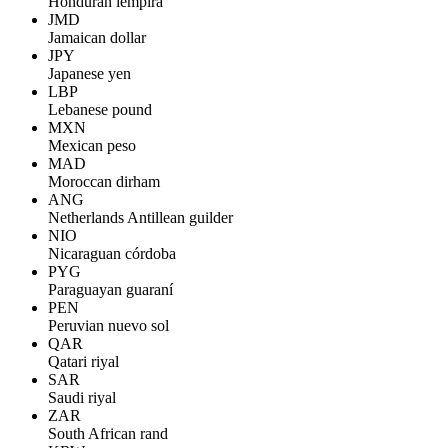
Honduran lempira
JMD
Jamaican dollar
JPY
Japanese yen
LBP
Lebanese pound
MXN
Mexican peso
MAD
Moroccan dirham
ANG
Netherlands Antillean guilder
NIO
Nicaraguan córdoba
PYG
Paraguayan guaraní
PEN
Peruvian nuevo sol
QAR
Qatari riyal
SAR
Saudi riyal
ZAR
South African rand