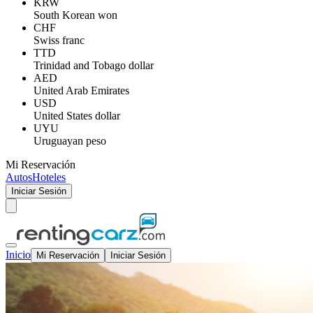
KRW
South Korean won
CHF
Swiss franc
TTD
Trinidad and Tobago dollar
AED
United Arab Emirates
USD
United States dollar
UYU
Uruguayan peso
Mi Reservación
Autos
Hoteles
Iniciar Sesión
Inicio
Mi Reservación
Iniciar Sesión