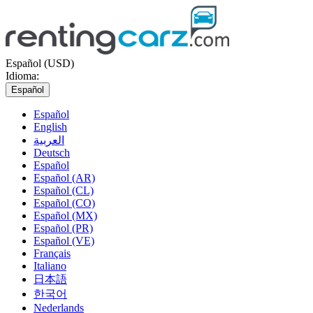
Español (USD)
Idioma:
Español
Español
English
العربية
Deutsch
Español
Español (AR)
Español (CL)
Español (CO)
Español (MX)
Español (PR)
Español (VE)
Français
Italiano
日本語
한국어
Nederlands