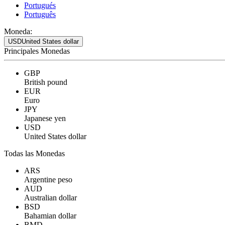
Portugués
Português
Moneda:
USD
United States dollar
Principales Monedas
GBP
British pound
EUR
Euro
JPY
Japanese yen
USD
United States dollar
Todas las Monedas
ARS
Argentine peso
AUD
Australian dollar
BSD
Bahamian dollar
BMD