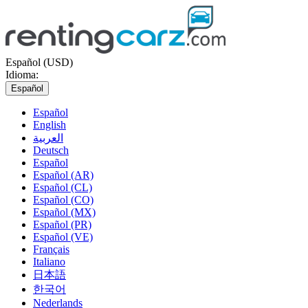
Español (USD)
Idioma:
Español
Español
English
العربية
Deutsch
Español
Español (AR)
Español (CL)
Español (CO)
Español (MX)
Español (PR)
Español (VE)
Français
Italiano
日本語
한국어
Nederlands