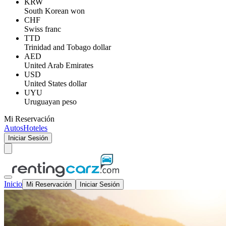
KRW
South Korean won
CHF
Swiss franc
TTD
Trinidad and Tobago dollar
AED
United Arab Emirates
USD
United States dollar
UYU
Uruguayan peso
Mi Reservación
Autos
Hoteles
Iniciar Sesión
Inicio
Mi Reservación
Iniciar Sesión