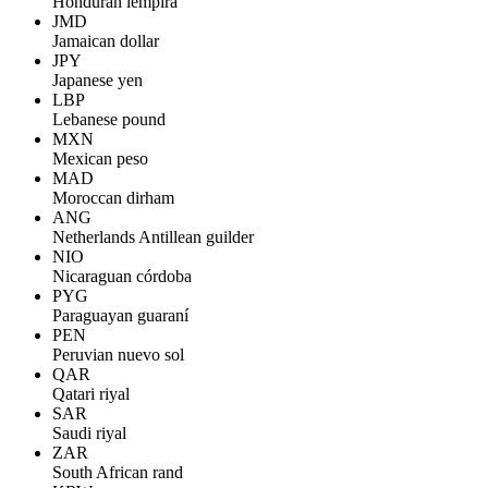
Honduran lempira
JMD
Jamaican dollar
JPY
Japanese yen
LBP
Lebanese pound
MXN
Mexican peso
MAD
Moroccan dirham
ANG
Netherlands Antillean guilder
NIO
Nicaraguan córdoba
PYG
Paraguayan guaraní
PEN
Peruvian nuevo sol
QAR
Qatari riyal
SAR
Saudi riyal
ZAR
South African rand