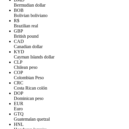
Bermudian dollar
BOB
Bolivian boliviano
R$
Brazilian real
GBP
British pound
CAD
Canadian dollar
KYD
Cayman Islands dollar
CLP
Chilean peso
COP
Colombian Peso
CRC
Costa Rican colón
DOP
Dominican peso
EUR
Euro
GTQ
Guatemalan quetzal
HNL