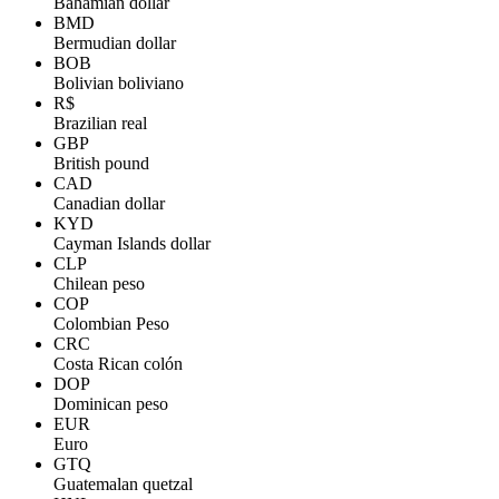
Bahamian dollar
BMD
Bermudian dollar
BOB
Bolivian boliviano
R$
Brazilian real
GBP
British pound
CAD
Canadian dollar
KYD
Cayman Islands dollar
CLP
Chilean peso
COP
Colombian Peso
CRC
Costa Rican colón
DOP
Dominican peso
EUR
Euro
GTQ
Guatemalan quetzal