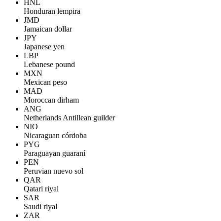
HNL
Honduran lempira
JMD
Jamaican dollar
JPY
Japanese yen
LBP
Lebanese pound
MXN
Mexican peso
MAD
Moroccan dirham
ANG
Netherlands Antillean guilder
NIO
Nicaraguan córdoba
PYG
Paraguayan guaraní
PEN
Peruvian nuevo sol
QAR
Qatari riyal
SAR
Saudi riyal
ZAR