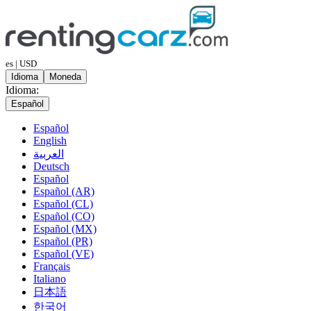
es | USD
Idioma
Moneda
Idioma:
Español
Español
English
العربية
Deutsch
Español
Español (AR)
Español (CL)
Español (CO)
Español (MX)
Español (PR)
Español (VE)
Français
Italiano
日本語
한국어