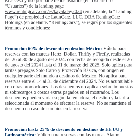
El acceso y uso por parte de los usuarios (el “Usuario” o
“Usuarios”) de la landing page
www.rentingcarz.com/es/kayakday2024
(en adelante, la “Landing
Page”) de propiedad de LatinCarz, LLC. DBA RentingCarz
Holdings (en adelante, “RentingCarz”), se regirá por los siguientes
términos y condiciones:
Válido para
Promoción 60% de descuento en destino México:
reservas con las marcas Hertz, Dollar, Thrifty y Firefly, realizadas
del 26 al 30 de agosto del 2024, con fecha de recogida desde el 26
de agosto del 2024 hasta el 31 de marzo del 2025. Solo aplica para
tarifas prepagas Solo Carro y Protección Básica, con origen en
cualquier parte del mundo a destinos de México. No aplica para
reservas entre el 14 al 31 de diciembre del 2024. No es acumulable
con otras promociones. Los descuentos no aplican sobre impuestos
ni sobrecargos o costos extras pagados en el mostrador. Los
descuentos pueden variar según la rentadora, el destino y la tarifa
seleccionada al momento de efectuar la reserva. No se mantiene el
descuento en caso de cambios en la reserva.
Promoción hasta 25% de descuento en destinos de EE.UU y
Válido para reservas con las marcas Alamo,
Latinoamérica: