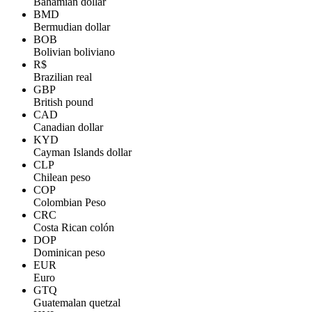
Bahamian dollar
BMD
Bermudian dollar
BOB
Bolivian boliviano
R$
Brazilian real
GBP
British pound
CAD
Canadian dollar
KYD
Cayman Islands dollar
CLP
Chilean peso
COP
Colombian Peso
CRC
Costa Rican colón
DOP
Dominican peso
EUR
Euro
GTQ
Guatemalan quetzal