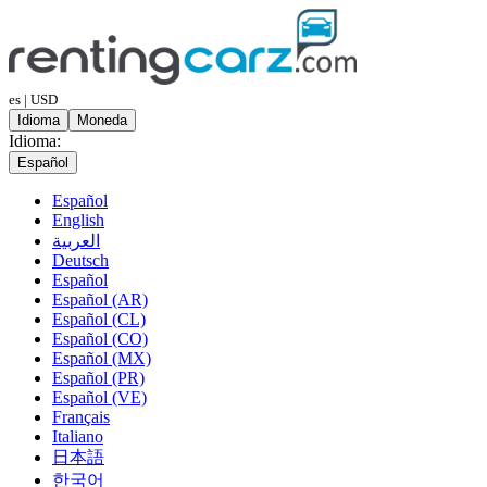
es | USD
Idioma
Moneda
Idioma:
Español
Español
English
العربية
Deutsch
Español
Español (AR)
Español (CL)
Español (CO)
Español (MX)
Español (PR)
Español (VE)
Français
Italiano
日本語
한국어