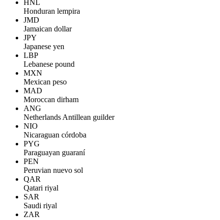
HNL
Honduran lempira
JMD
Jamaican dollar
JPY
Japanese yen
LBP
Lebanese pound
MXN
Mexican peso
MAD
Moroccan dirham
ANG
Netherlands Antillean guilder
NIO
Nicaraguan córdoba
PYG
Paraguayan guaraní
PEN
Peruvian nuevo sol
QAR
Qatari riyal
SAR
Saudi riyal
ZAR