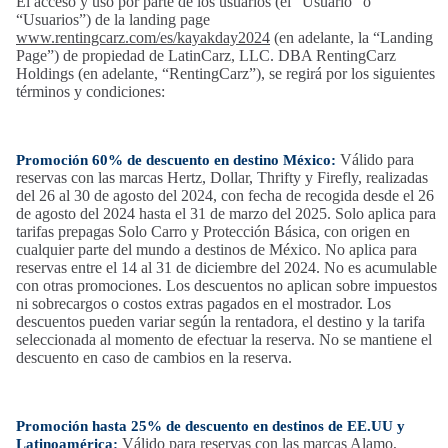
El acceso y uso por parte de los usuarios (el “Usuario” o
“Usuarios”) de la landing page
www.rentingcarz.com/es/kayakday2024
(en adelante, la “Landing
Page”) de propiedad de LatinCarz, LLC. DBA RentingCarz
Holdings (en adelante, “RentingCarz”), se regirá por los siguientes
términos y condiciones:
Válido para
Promoción 60% de descuento en destino México:
reservas con las marcas Hertz, Dollar, Thrifty y Firefly, realizadas
del 26 al 30 de agosto del 2024, con fecha de recogida desde el 26
de agosto del 2024 hasta el 31 de marzo del 2025. Solo aplica para
tarifas prepagas Solo Carro y Protección Básica, con origen en
cualquier parte del mundo a destinos de México. No aplica para
reservas entre el 14 al 31 de diciembre del 2024. No es acumulable
con otras promociones. Los descuentos no aplican sobre impuestos
ni sobrecargos o costos extras pagados en el mostrador. Los
descuentos pueden variar según la rentadora, el destino y la tarifa
seleccionada al momento de efectuar la reserva. No se mantiene el
descuento en caso de cambios en la reserva.
Promoción hasta 25% de descuento en destinos de EE.UU y
Válido para reservas con las marcas Alamo,
Latinoamérica: