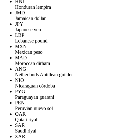
HNL
Honduran lempira
JMD
Jamaican dollar
JPY
Japanese yen
LBP
Lebanese pound
MXN
Mexican peso
MAD
Moroccan dirham
ANG
Netherlands Antillean guilder
NIO
Nicaraguan córdoba
PYG
Paraguayan guaraní
PEN
Peruvian nuevo sol
QAR
Qatari riyal
SAR
Saudi riyal
ZAR