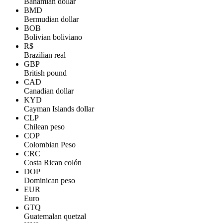
Bahamian dollar
BMD
Bermudian dollar
BOB
Bolivian boliviano
R$
Brazilian real
GBP
British pound
CAD
Canadian dollar
KYD
Cayman Islands dollar
CLP
Chilean peso
COP
Colombian Peso
CRC
Costa Rican colón
DOP
Dominican peso
EUR
Euro
GTQ
Guatemalan quetzal