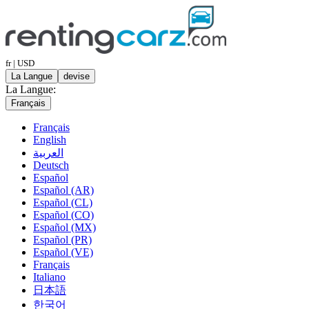
fr | USD
La Langue
devise
La Langue:
Français
Français
English
العربية
Deutsch
Español
Español (AR)
Español (CL)
Español (CO)
Español (MX)
Español (PR)
Español (VE)
Français
Italiano
日本語
한국어