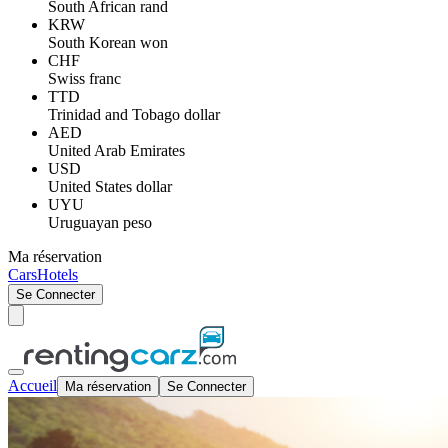
South African rand
KRW
South Korean won
CHF
Swiss franc
TTD
Trinidad and Tobago dollar
AED
United Arab Emirates
USD
United States dollar
UYU
Uruguayan peso
Ma réservation
Cars
Hotels
Se Connecter
Accueil
Ma réservation
Se Connecter