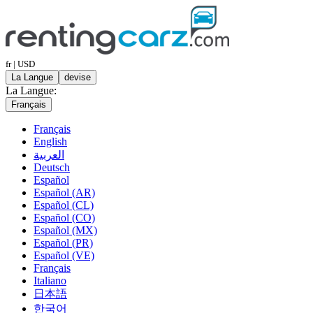
fr | USD
La Langue
devise
La Langue:
Français
Français
English
العربية
Deutsch
Español
Español (AR)
Español (CL)
Español (CO)
Español (MX)
Español (PR)
Español (VE)
Français
Italiano
日本語
한국어