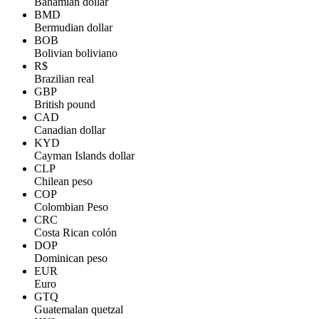
Bahamian dollar
BMD
Bermudian dollar
BOB
Bolivian boliviano
R$
Brazilian real
GBP
British pound
CAD
Canadian dollar
KYD
Cayman Islands dollar
CLP
Chilean peso
COP
Colombian Peso
CRC
Costa Rican colón
DOP
Dominican peso
EUR
Euro
GTQ
Guatemalan quetzal