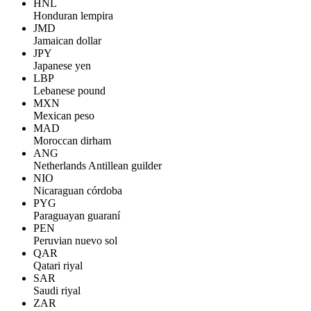
HNL
Honduran lempira
JMD
Jamaican dollar
JPY
Japanese yen
LBP
Lebanese pound
MXN
Mexican peso
MAD
Moroccan dirham
ANG
Netherlands Antillean guilder
NIO
Nicaraguan córdoba
PYG
Paraguayan guaraní
PEN
Peruvian nuevo sol
QAR
Qatari riyal
SAR
Saudi riyal
ZAR