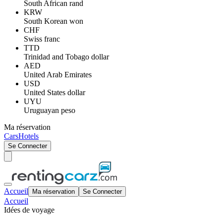
South African rand
KRW
South Korean won
CHF
Swiss franc
TTD
Trinidad and Tobago dollar
AED
United Arab Emirates
USD
United States dollar
UYU
Uruguayan peso
Ma réservation
Cars
Hotels
Se Connecter
Accueil
Ma réservation
Se Connecter
Accueil
Idées de voyage