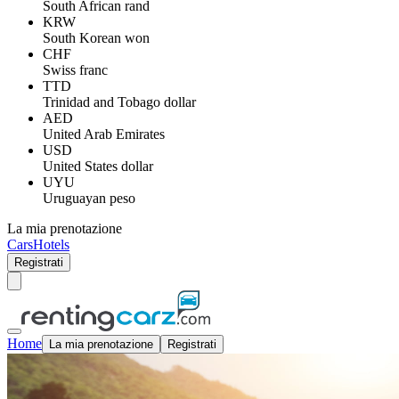
South African rand
KRW
South Korean won
CHF
Swiss franc
TTD
Trinidad and Tobago dollar
AED
United Arab Emirates
USD
United States dollar
UYU
Uruguayan peso
La mia prenotazione
Cars
Hotels
Registrati
Home
La mia prenotazione
Registrati