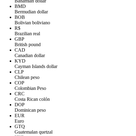
Bahamian dollar
BMD
Bermudian dollar
BOB
Bolivian boliviano
R$
Brazilian real
GBP
British pound
CAD
Canadian dollar
KYD
Cayman Islands dollar
CLP
Chilean peso
COP
Colombian Peso
CRC
Costa Rican colón
DOP
Dominican peso
EUR
Euro
GTQ
Guatemalan quetzal