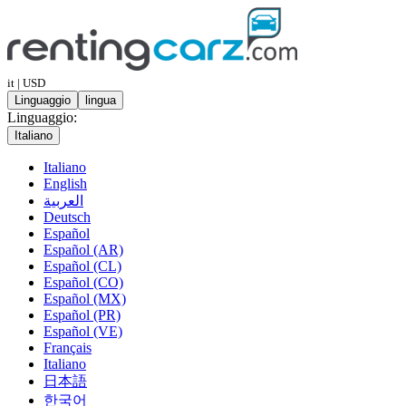
it | USD
Linguaggio
lingua
Linguaggio:
Italiano
Italiano
English
العربية
Deutsch
Español
Español (AR)
Español (CL)
Español (CO)
Español (MX)
Español (PR)
Español (VE)
Français
Italiano
日本語
한국어