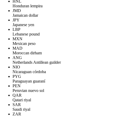
HNL
Honduran lempira
JMD
Jamaican dollar
JPY
Japanese yen
LBP
Lebanese pound
MXN
Mexican peso
MAD
Moroccan dirham
ANG
Netherlands Antillean guilder
NIO
Nicaraguan córdoba
PYG
Paraguayan guaraní
PEN
Peruvian nuevo sol
QAR
Qatari riyal
SAR
Saudi riyal
ZAR