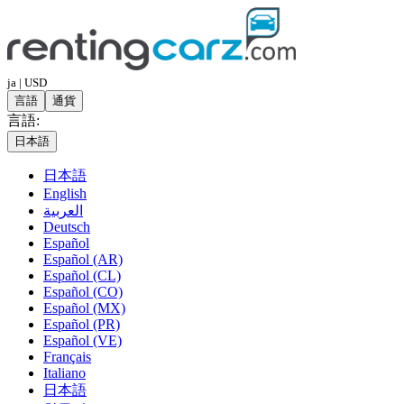
ja | USD
言語
通貨
言語:
日本語
日本語
English
العربية
Deutsch
Español
Español (AR)
Español (CL)
Español (CO)
Español (MX)
Español (PR)
Español (VE)
Français
Italiano
日本語