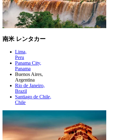
南米 レンタカー
Lima,
Peru
Panama City,
Panama
Buenos Aires,
Argentina
Rio de Janeiro,
Brazil
Santiago de Chile,
Chile