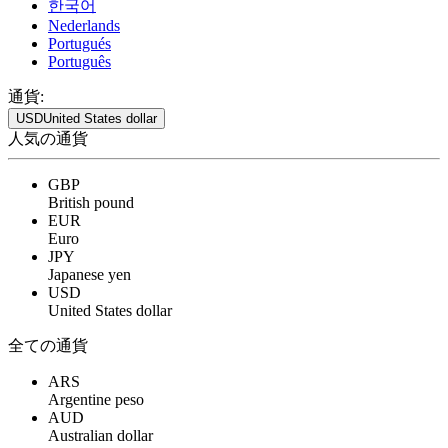
한국어
Nederlands
Portugués
Português
通貨:
USD
United States dollar
人気の通貨
GBP
British pound
EUR
Euro
JPY
Japanese yen
USD
United States dollar
全ての通貨
ARS
Argentine peso
AUD
Australian dollar