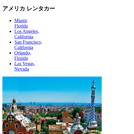
アメリカ レンタカー
Miami,
Florida
Los Angeles,
California
San Francisco,
California
Orlando,
Florida
Las Vegas,
Nevada