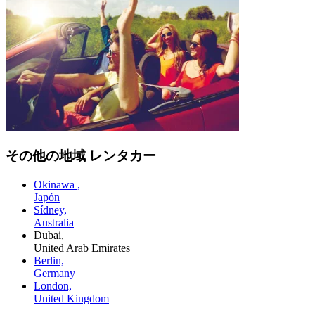
その他の地域 レンタカー
Okinawa ,
Japón
Sídney,
Australia
Dubai,
United Arab Emirates
Berlin,
Germany
London,
United Kingdom