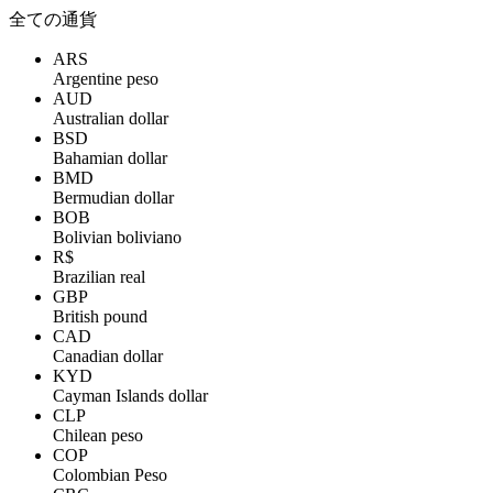
全ての通貨
ARS
Argentine peso
AUD
Australian dollar
BSD
Bahamian dollar
BMD
Bermudian dollar
BOB
Bolivian boliviano
R$
Brazilian real
GBP
British pound
CAD
Canadian dollar
KYD
Cayman Islands dollar
CLP
Chilean peso
COP
Colombian Peso