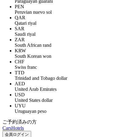
Paraguayan guaraní
PEN
Peruvian nuevo sol
QAR
Qatari riyal
SAR
Saudi riyal
ZAR
South African rand
KRW
South Korean won
CHF
Swiss franc
TTD
Trinidad and Tobago dollar
AED
United Arab Emirates
USD
United States dollar
UYU
Uruguayan peso
ご予約済みの方
Cars
Hotels
会員ログイン