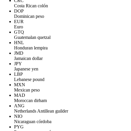
CRC
Costa Rican colón
DOP
Dominican peso
EUR
Euro
GTQ
Guatemalan quetzal
HNL
Honduran lempira
JMD
Jamaican dollar
JPY
Japanese yen
LBP
Lebanese pound
MXN
Mexican peso
MAD
Moroccan dirham
ANG
Netherlands Antillean guilder
NIO
Nicaraguan córdoba
PYG