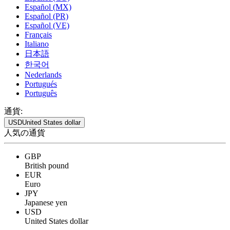
Español (MX)
Español (PR)
Español (VE)
Français
Italiano
日本語
한국어
Nederlands
Portugués
Português
通貨:
USD
United States dollar
人気の通貨
GBP
British pound
EUR
Euro
JPY
Japanese yen
USD
United States dollar