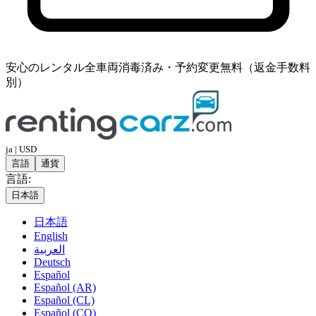
安心のレンタル
全車両消毒済み・予約変更無料（返金手数料
別）
ja | USD
言語
通貨
言語:
日本語
日本語
English
العربية
Deutsch
Español
Español (AR)
Español (CL)
Español (CO)