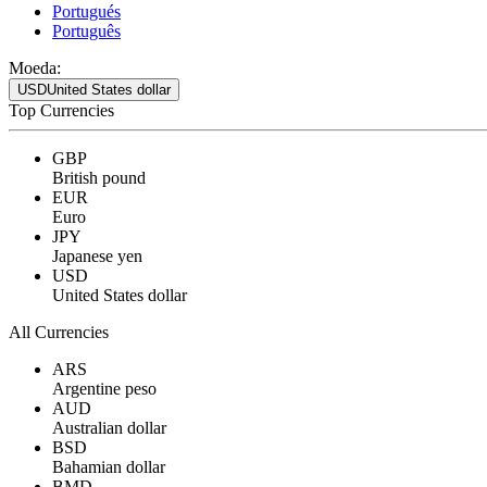
Portugués
Português
Moeda:
USD
United States dollar
Top Currencies
GBP
British pound
EUR
Euro
JPY
Japanese yen
USD
United States dollar
All Currencies
ARS
Argentine peso
AUD
Australian dollar
BSD
Bahamian dollar
BMD