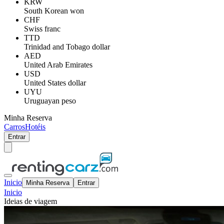
KRW
South Korean won
CHF
Swiss franc
TTD
Trinidad and Tobago dollar
AED
United Arab Emirates
USD
United States dollar
UYU
Uruguayan peso
Minha Reserva
Carros
Hotéis
Entrar
Inicio
Minha Reserva
Entrar
Inicio
Ideias de viagem