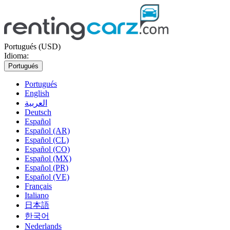
Portugués (USD)
Idioma:
Portugués
Portugués
English
العربية
Deutsch
Español
Español (AR)
Español (CL)
Español (CO)
Español (MX)
Español (PR)
Español (VE)
Français
Italiano
日本語
한국어
Nederlands