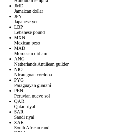
Honduran lempira
JMD
Jamaican dollar
JPY
Japanese yen
LBP
Lebanese pound
MXN
Mexican peso
MAD
Moroccan dirham
ANG
Netherlands Antillean guilder
NIO
Nicaraguan córdoba
PYG
Paraguayan guaraní
PEN
Peruvian nuevo sol
QAR
Qatari riyal
SAR
Saudi riyal
ZAR
South African rand