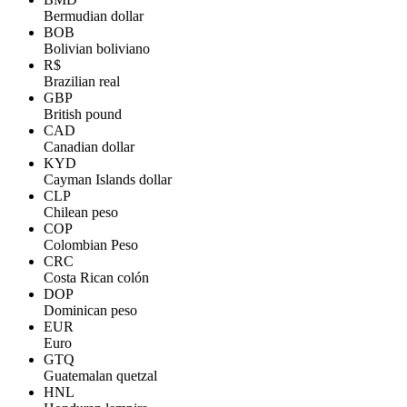
Bermudian dollar
BOB
Bolivian boliviano
R$
Brazilian real
GBP
British pound
CAD
Canadian dollar
KYD
Cayman Islands dollar
CLP
Chilean peso
COP
Colombian Peso
CRC
Costa Rican colón
DOP
Dominican peso
EUR
Euro
GTQ
Guatemalan quetzal
HNL