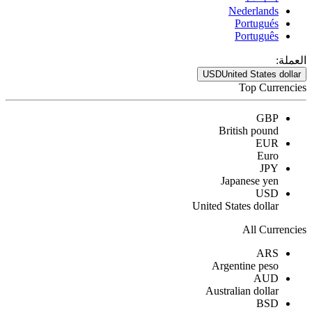
Nederlands
Portugués
Português
العملة:
USD
United States dollar
Top Currencies
GBP
British pound
EUR
Euro
JPY
Japanese yen
USD
United States dollar
All Currencies
ARS
Argentine peso
AUD
Australian dollar
BSD