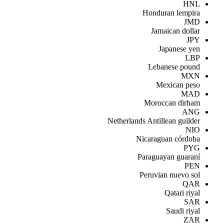
HNL
Honduran lempira
JMD
Jamaican dollar
JPY
Japanese yen
LBP
Lebanese pound
MXN
Mexican peso
MAD
Moroccan dirham
ANG
Netherlands Antillean guilder
NIO
Nicaraguan córdoba
PYG
Paraguayan guaraní
PEN
Peruvian nuevo sol
QAR
Qatari riyal
SAR
Saudi riyal
ZAR