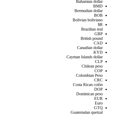
Bahamian dollar
BMD
Bermudian dollar
BOB
Bolivian boliviano
R$
Brazilian real
GBP
British pound
CAD
Canadian dollar
KYD
Cayman Islands dollar
CLP
Chilean peso
COP
Colombian Peso
CRC
Costa Rican colón
DOP
Dominican peso
EUR
Euro
GTQ
Guatemalan quetzal