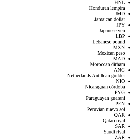
HNL
Honduran lempira
JMD
Jamaican dollar
JPY
Japanese yen
LBP
Lebanese pound
MXN
Mexican peso
MAD
Moroccan dirham
ANG
Netherlands Antillean guilder
NIO
Nicaraguan córdoba
PYG
Paraguayan guaraní
PEN
Peruvian nuevo sol
QAR
Qatari riyal
SAR
Saudi riyal
ZAR