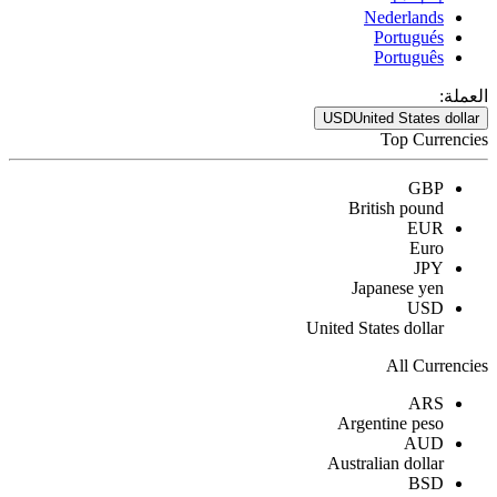
Nederlands
Portugués
Português
العملة:
USD
United States dollar
Top Currencies
GBP
British pound
EUR
Euro
JPY
Japanese yen
USD
United States dollar
All Currencies
ARS
Argentine peso
AUD
Australian dollar
BSD