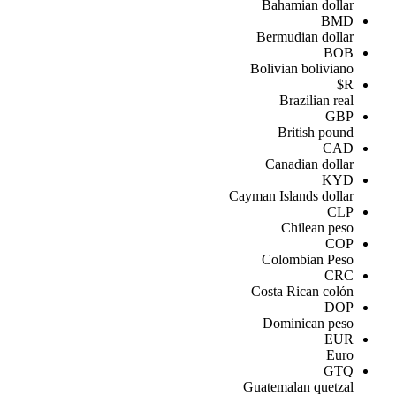
Bahamian dollar
BMD
Bermudian dollar
BOB
Bolivian boliviano
R$
Brazilian real
GBP
British pound
CAD
Canadian dollar
KYD
Cayman Islands dollar
CLP
Chilean peso
COP
Colombian Peso
CRC
Costa Rican colón
DOP
Dominican peso
EUR
Euro
GTQ
Guatemalan quetzal