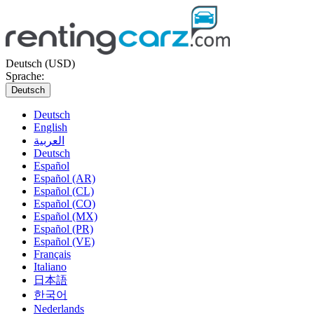
Deutsch (USD)
Sprache:
Deutsch
Deutsch
English
العربية
Deutsch
Español
Español (AR)
Español (CL)
Español (CO)
Español (MX)
Español (PR)
Español (VE)
Français
Italiano
日本語
한국어
Nederlands