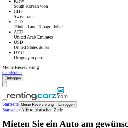
KRW
South Korean won
CHF
Swiss franc
TTD
Trinidad and Tobago dollar
AED
United Arab Emirates
USD
United States dollar
UYU
Uruguayan peso
Meine Reservierung
Cars
Hotels
Einloggen
Startseite
Meine Reservierung
Einloggen
Startseite
>
Alle touristischen Ziele
Mieten Sie ein Auto am gewünsc