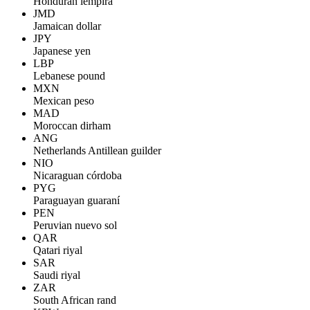
Honduran lempira
JMD
Jamaican dollar
JPY
Japanese yen
LBP
Lebanese pound
MXN
Mexican peso
MAD
Moroccan dirham
ANG
Netherlands Antillean guilder
NIO
Nicaraguan córdoba
PYG
Paraguayan guaraní
PEN
Peruvian nuevo sol
QAR
Qatari riyal
SAR
Saudi riyal
ZAR
South African rand