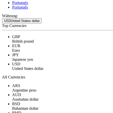
Portugués
Português
Währung:
USD
United States dollar
Top Currencies
GBP
British pound
EUR
Euro
JPY
Japanese yen
USD
United States dollar
All Currencies
ARS
Argentine peso
AUD
Australian dollar
BSD
Bahamian dollar
BMD