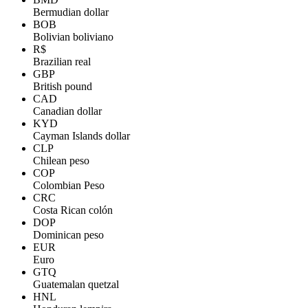
Bermudian dollar
BOB
Bolivian boliviano
R$
Brazilian real
GBP
British pound
CAD
Canadian dollar
KYD
Cayman Islands dollar
CLP
Chilean peso
COP
Colombian Peso
CRC
Costa Rican colón
DOP
Dominican peso
EUR
Euro
GTQ
Guatemalan quetzal
HNL