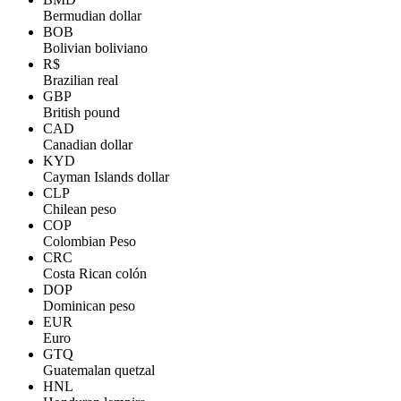
Bermudian dollar
BOB
Bolivian boliviano
R$
Brazilian real
GBP
British pound
CAD
Canadian dollar
KYD
Cayman Islands dollar
CLP
Chilean peso
COP
Colombian Peso
CRC
Costa Rican colón
DOP
Dominican peso
EUR
Euro
GTQ
Guatemalan quetzal
HNL