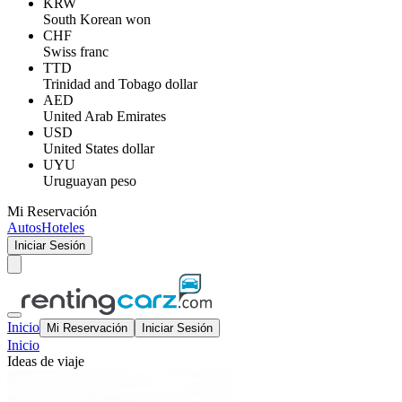
KRW
South Korean won
CHF
Swiss franc
TTD
Trinidad and Tobago dollar
AED
United Arab Emirates
USD
United States dollar
UYU
Uruguayan peso
Mi Reservación
Autos
Hoteles
Iniciar Sesión
Inicio
Mi Reservación
Iniciar Sesión
Inicio
Ideas de viaje