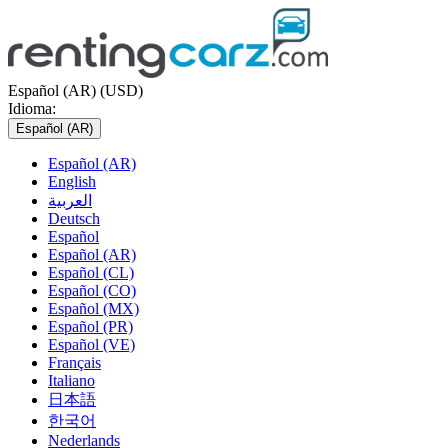
Español (AR) (USD)
Idioma:
Español (AR)
Español (AR)
English
العربية
Deutsch
Español
Español (AR)
Español (CL)
Español (CO)
Español (MX)
Español (PR)
Español (VE)
Français
Italiano
日本語
한국어
Nederlands