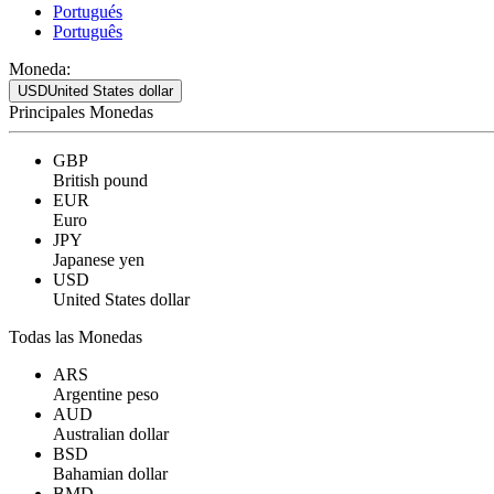
Portugués
Português
Moneda:
USD
United States dollar
Principales Monedas
GBP
British pound
EUR
Euro
JPY
Japanese yen
USD
United States dollar
Todas las Monedas
ARS
Argentine peso
AUD
Australian dollar
BSD
Bahamian dollar
BMD