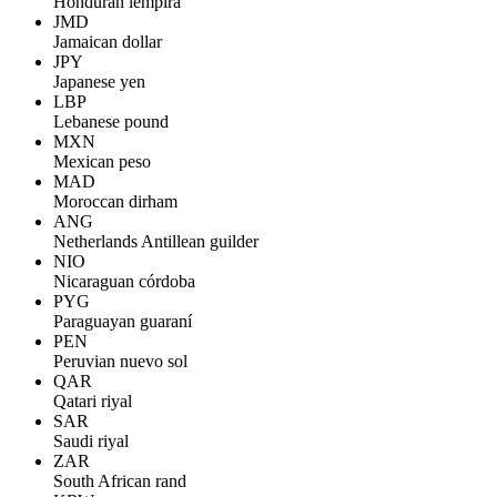
Honduran lempira
JMD
Jamaican dollar
JPY
Japanese yen
LBP
Lebanese pound
MXN
Mexican peso
MAD
Moroccan dirham
ANG
Netherlands Antillean guilder
NIO
Nicaraguan córdoba
PYG
Paraguayan guaraní
PEN
Peruvian nuevo sol
QAR
Qatari riyal
SAR
Saudi riyal
ZAR
South African rand