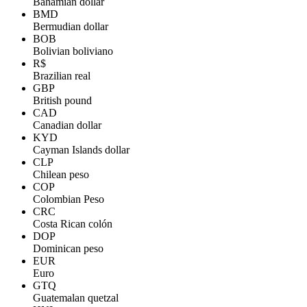
Bahamian dollar
BMD
Bermudian dollar
BOB
Bolivian boliviano
R$
Brazilian real
GBP
British pound
CAD
Canadian dollar
KYD
Cayman Islands dollar
CLP
Chilean peso
COP
Colombian Peso
CRC
Costa Rican colón
DOP
Dominican peso
EUR
Euro
GTQ
Guatemalan quetzal