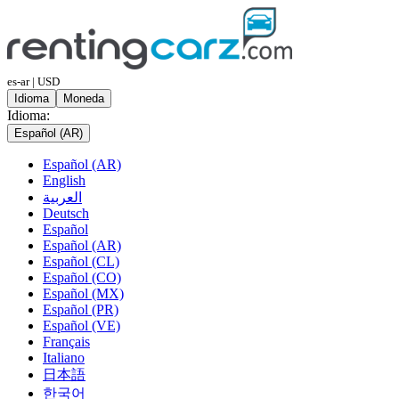
es-ar | USD
Idioma
Moneda
Idioma:
Español (AR)
Español (AR)
English
العربية
Deutsch
Español
Español (AR)
Español (CL)
Español (CO)
Español (MX)
Español (PR)
Español (VE)
Français
Italiano
日本語
한국어