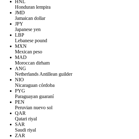
HNL
Honduran lempira
JMD
Jamaican dollar
JPY
Japanese yen
LBP
Lebanese pound
MXN
Mexican peso
MAD
Moroccan dirham
ANG
Netherlands Antillean guilder
NIO
Nicaraguan córdoba
PYG
Paraguayan guaraní
PEN
Peruvian nuevo sol
QAR
Qatari riyal
SAR
Saudi riyal
ZAR