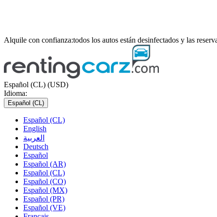
Alquile con confianza:
todos los autos están desinfectados y las reser
Español (CL) (USD)
Idioma:
Español (CL)
Español (CL)
English
العربية
Deutsch
Español
Español (AR)
Español (CL)
Español (CO)
Español (MX)
Español (PR)
Español (VE)
Français