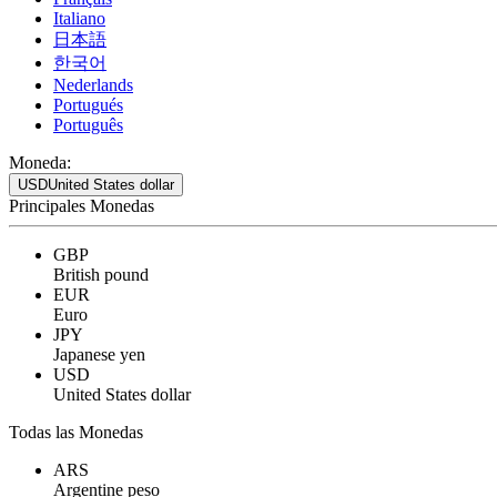
Italiano
日本語
한국어
Nederlands
Portugués
Português
Moneda:
USD
United States dollar
Principales Monedas
GBP
British pound
EUR
Euro
JPY
Japanese yen
USD
United States dollar
Todas las Monedas
ARS
Argentine peso