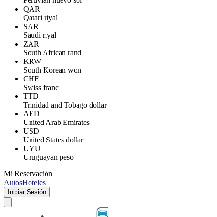
Peruvian nuevo sol
QAR
Qatari riyal
SAR
Saudi riyal
ZAR
South African rand
KRW
South Korean won
CHF
Swiss franc
TTD
Trinidad and Tobago dollar
AED
United Arab Emirates
USD
United States dollar
UYU
Uruguayan peso
Mi Reservación
Autos
Hoteles
Iniciar Sesión