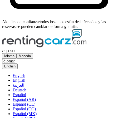
Alquile con confianza:
todos los autos están desinfectados y las
reservas se pueden cambiar de forma gratuita.
en | USD
Idioma
Moneda
Idioma:
English
English
English
العربية
Deutsch
Español
Español (AR)
Español (CL)
Español (CO)
Español (MX)