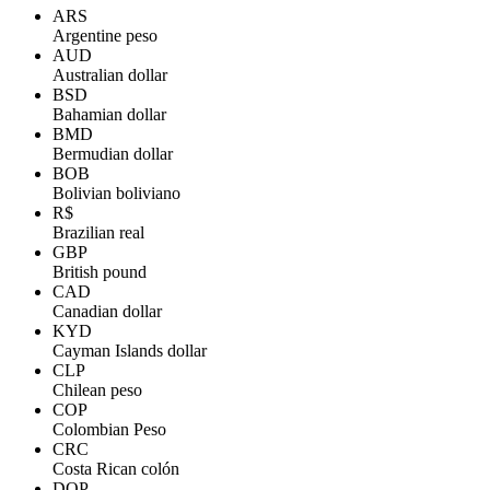
ARS
Argentine peso
AUD
Australian dollar
BSD
Bahamian dollar
BMD
Bermudian dollar
BOB
Bolivian boliviano
R$
Brazilian real
GBP
British pound
CAD
Canadian dollar
KYD
Cayman Islands dollar
CLP
Chilean peso
COP
Colombian Peso
CRC
Costa Rican colón
DOP