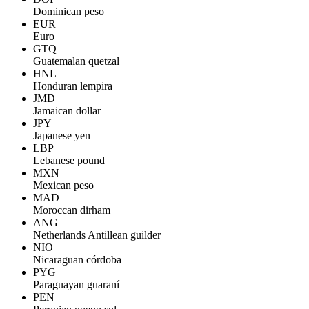
Dominican peso
EUR
Euro
GTQ
Guatemalan quetzal
HNL
Honduran lempira
JMD
Jamaican dollar
JPY
Japanese yen
LBP
Lebanese pound
MXN
Mexican peso
MAD
Moroccan dirham
ANG
Netherlands Antillean guilder
NIO
Nicaraguan córdoba
PYG
Paraguayan guaraní
PEN