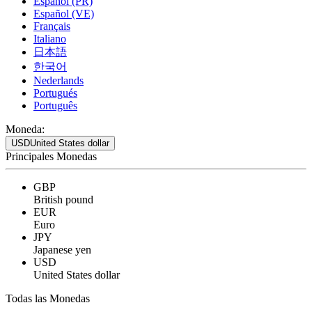
Español (PR)
Español (VE)
Français
Italiano
日本語
한국어
Nederlands
Portugués
Português
Moneda:
USD
United States dollar
Principales Monedas
GBP
British pound
EUR
Euro
JPY
Japanese yen
USD
United States dollar
Todas las Monedas