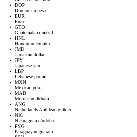
DOP
Dominican peso
EUR
Euro
GTQ
Guatemalan quetzal
HNL
Honduran lempira
JMD
Jamaican dollar
JPY
Japanese yen
LBP
Lebanese pound
MXN
Mexican peso
MAD
Moroccan dirham
ANG
Netherlands Antillean guilder
NIO
Nicaraguan córdoba
PYG
Paraguayan guaraní