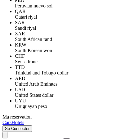
PEN
Peruvian nuevo sol
QAR
Qatari riyal
SAR
Saudi riyal
ZAR
South African rand
KRW
South Korean won
CHF
Swiss franc
TTD
Trinidad and Tobago dollar
AED
United Arab Emirates
USD
United States dollar
UYU
Uruguayan peso
Ma réservation
Cars
Hotels
Se Connecter