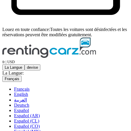
Louez en toute confiance:
Toutes les voitures sont désinfectées et les
réservations peuvent être modifiées gratuitement.
fr | USD
La Langue
devise
La Langue:
Français
Français
English
العربية
Deutsch
Español
Español (AR)
Español (CL)
Español (CO)