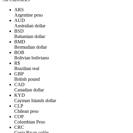
ARS
Argentine peso
AUD
Australian dollar
BSD
Bahamian dollar
BMD
Bermudian dollar
BOB
Bolivian boliviano
R$
Brazilian real
GBP
British pound
CAD
Canadian dollar
KYD
Cayman Islands dollar
CLP
Chilean peso
COP
Colombian Peso
CRC
Costa Rican colón