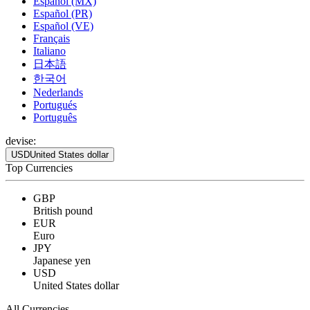
Español (MX)
Español (PR)
Español (VE)
Français
Italiano
日本語
한국어
Nederlands
Portugués
Português
devise:
USD
United States dollar
Top Currencies
GBP
British pound
EUR
Euro
JPY
Japanese yen
USD
United States dollar
All Currencies