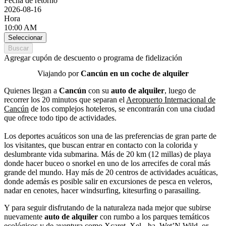
Fecha de retorno
2026-08-16
Hora
10:00 AM
Seleccionar
Buscar
Agregar cupón de descuento o programa de fidelización
Viajando por
Cancún en un coche de alquiler
Quienes llegan a
Cancún
con su
auto de alquiler
, luego de
recorrer los 20 minutos que separan el
Aeropuerto Internacional de
Cancún
de los complejos hoteleros, se encontrarán con una ciudad
que ofrece todo tipo de actividades.
Los deportes acuáticos son una de las preferencias de gran parte de
los visitantes, que buscan entrar en contacto con la colorida y
deslumbrante vida submarina. Más de 20 km (12 millas) de playa
donde hacer buceo o snorkel en uno de los arrecifes de coral más
grande del mundo. Hay más de 20 centros de actividades acuáticas,
donde además es posible salir en excursiones de pesca en veleros,
nadar en cenotes, hacer windsurfing, kitesurfing o parasailing.
Y para seguir disfrutando de la naturaleza nada mejor que subirse
nuevamente
auto de alquiler
con rumbo a los parques temáticos
ecológicos y de aventura como
Xcaret
,
Xel - ha
,
Wet’N Wild
, or