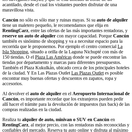
acantilado, desde el cual los visitantes pueden disfrutar de una
maravillosa vista.
Cancún
no sólo es sólo mar y ruinas mayas. Si su
auto de alquiler
tiene un maletero pequeño, le recomendamos que elija en
RentingCarz
, entre las ofertas de las más importantes rentadoras, y
reserve un auto de alquiler
con mayor capacidad. Porque
Cancún
también es sinónimo de shopping y va a necesitar espacio para la
recorrida que le proponemos. Por ejemplo el centro comercial
La
Isla Shopping
, situado a orilla de la Laguna Nichupté con más de
150 tiendas. O el
Plaza Las Américas
donde se puede encontrar las
tiendas por departamento y marcas para diferentes presupuestos.
También el Plaza Kukulkán, ubicado cerca de los principales hoteles
de la ciudad. Y En Las Plazas Outlet
Las Plazas Outlet
es posible
encontrar muy buenas ofertas y descuentos en zapatos, ropa y
accesorios.
Al devolver el
auto de alquiler
en el
Aeropuerto Internacional de
Cancún
, es importante recordar que los extranjeros pueden pedir
allí hacer el trámite para la devolución de impuestos (tax back) de las
compras realizadas en la ciudad.
Realiza tu
alquiler de auto, minivan o SUV en
Cancún
en
RentingCarz
, al mejor precio, con las rentadoras más reconocidas y
confiables del mercado. Reserva tu auto online y disfruta al máximo