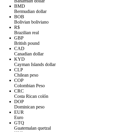
Bahamian dollar
BMD
Bermudian dollar
BOB
Bolivian boliviano
R$
Brazilian real
GBP
British pound
CAD
Canadian dollar
KYD
Cayman Islands dollar
CLP
Chilean peso
COP
Colombian Peso
CRC
Costa Rican colón
DOP
Dominican peso
EUR
Euro
GTQ
Guatemalan quetzal