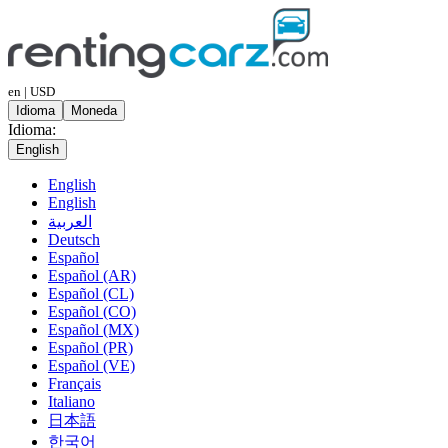
en | USD
Idioma
Moneda
Idioma:
English
English
English
العربية
Deutsch
Español
Español (AR)
Español (CL)
Español (CO)
Español (MX)
Español (PR)
Español (VE)
Français
Italiano
日本語
한국어