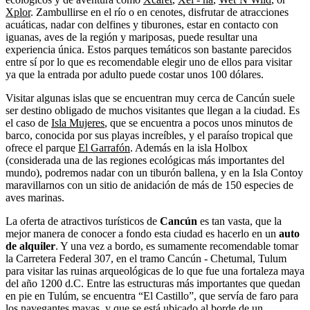
Xplor
. Zambullirse en el río o en cenotes, disfrutar de atracciones
acuáticas, nadar con delfines y tiburones, estar en contacto con
iguanas, aves de la región y mariposas, puede resultar una
experiencia única. Estos parques temáticos son bastante parecidos
entre sí por lo que es recomendable elegir uno de ellos para visitar
ya que la entrada por adulto puede costar unos 100 dólares.
Visitar algunas islas que se encuentran muy cerca de Cancún suele
ser destino obligado de muchos visitantes que llegan a la ciudad. Es
el caso de
Isla Mujeres
, que se encuentra a pocos unos minutos de
barco, conocida por sus playas increíbles, y el paraíso tropical que
ofrece el parque
El Garrafón
. Además en la isla Holbox
(considerada una de las regiones ecológicas más importantes del
mundo), podremos nadar con un tiburón ballena, y en la Isla Contoy
maravillarnos con un sitio de anidación de más de 150 especies de
aves marinas.
La oferta de atractivos turísticos de
Cancún
es tan vasta, que la
mejor manera de conocer a fondo esta ciudad es hacerlo en un
auto
de alquiler
. Y una vez a bordo, es sumamente recomendable tomar
la Carretera Federal 307, en el tramo Cancún - Chetumal, Tulum
para visitar las ruinas arqueológicas de lo que fue una fortaleza maya
del año 1200 d.C. Entre las estructuras más importantes que quedan
en pie en Tulúm, se encuentra “El Castillo”, que servía de faro para
los navegantes mayas, y que se está ubicado al borde de un