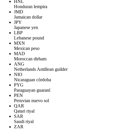
HNL
Honduran lempira
JMD
Jamaican dollar
JPY
Japanese yen
LBP
Lebanese pound
MXN
Mexican peso
MAD
Moroccan dirham
ANG
Netherlands Antillean guilder
NIO
Nicaraguan córdoba
PYG
Paraguayan guaraní
PEN
Peruvian nuevo sol
QAR
Qatari riyal
SAR
Saudi riyal
ZAR