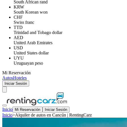
South African rand
KRW
South Korean won
CHF
Swiss franc
TTD
Trinidad and Tobago dollar
AED
United Arab Emirates
USD
United States dollar
UYU
Uruguayan peso
Mi Reservación
Autos
Hoteles
Iniciar Sesión
Inicio
Mi Reservación
Iniciar Sesión
Inicio
>
Alquiler de autos en Cancún | RentingCarz