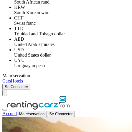
South African rand
KRW
South Korean won
CHF
Swiss franc
TTD
Trinidad and Tobago dollar
AED
United Arab Emirates
USD
United States dollar
UYU
Uruguayan peso
Ma réservation
Cars
Hotels
Se Connecter
Accueil
Ma réservation
Se Connecter