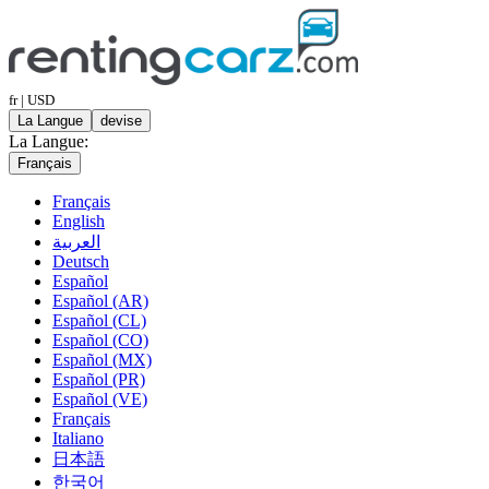
fr | USD
La Langue
devise
La Langue:
Français
Français
English
العربية
Deutsch
Español
Español (AR)
Español (CL)
Español (CO)
Español (MX)
Español (PR)
Español (VE)
Français
Italiano
日本語
한국어