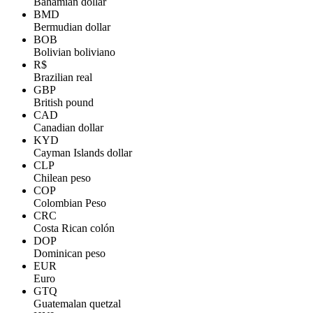
Bahamian dollar
BMD
Bermudian dollar
BOB
Bolivian boliviano
R$
Brazilian real
GBP
British pound
CAD
Canadian dollar
KYD
Cayman Islands dollar
CLP
Chilean peso
COP
Colombian Peso
CRC
Costa Rican colón
DOP
Dominican peso
EUR
Euro
GTQ
Guatemalan quetzal