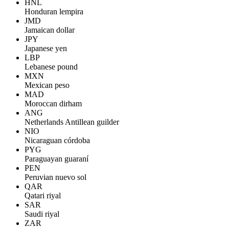
HNL
Honduran lempira
JMD
Jamaican dollar
JPY
Japanese yen
LBP
Lebanese pound
MXN
Mexican peso
MAD
Moroccan dirham
ANG
Netherlands Antillean guilder
NIO
Nicaraguan córdoba
PYG
Paraguayan guaraní
PEN
Peruvian nuevo sol
QAR
Qatari riyal
SAR
Saudi riyal
ZAR