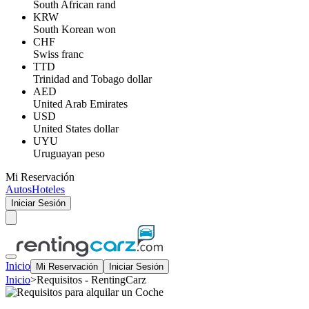
South African rand
KRW
South Korean won
CHF
Swiss franc
TTD
Trinidad and Tobago dollar
AED
United Arab Emirates
USD
United States dollar
UYU
Uruguayan peso
Mi Reservación
Autos
Hoteles
Iniciar Sesión
Inicio
Mi Reservación
Iniciar Sesión
Inicio
>
Requisitos - RentingCarz