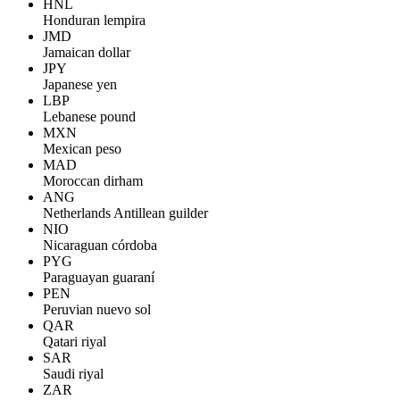
HNL
Honduran lempira
JMD
Jamaican dollar
JPY
Japanese yen
LBP
Lebanese pound
MXN
Mexican peso
MAD
Moroccan dirham
ANG
Netherlands Antillean guilder
NIO
Nicaraguan córdoba
PYG
Paraguayan guaraní
PEN
Peruvian nuevo sol
QAR
Qatari riyal
SAR
Saudi riyal
ZAR