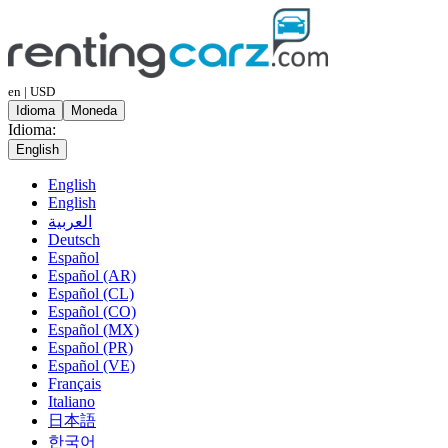
en | USD
Idioma
Moneda
Idioma:
English
English
English
العربية
Deutsch
Español
Español (AR)
Español (CL)
Español (CO)
Español (MX)
Español (PR)
Español (VE)
Français
Italiano
日本語
한국어