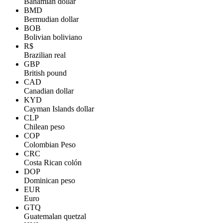
Bahamian dollar
BMD
Bermudian dollar
BOB
Bolivian boliviano
R$
Brazilian real
GBP
British pound
CAD
Canadian dollar
KYD
Cayman Islands dollar
CLP
Chilean peso
COP
Colombian Peso
CRC
Costa Rican colón
DOP
Dominican peso
EUR
Euro
GTQ
Guatemalan quetzal