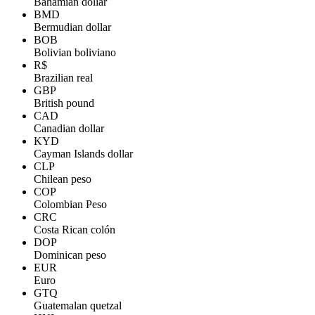
Bahamian dollar
BMD
Bermudian dollar
BOB
Bolivian boliviano
R$
Brazilian real
GBP
British pound
CAD
Canadian dollar
KYD
Cayman Islands dollar
CLP
Chilean peso
COP
Colombian Peso
CRC
Costa Rican colón
DOP
Dominican peso
EUR
Euro
GTQ
Guatemalan quetzal