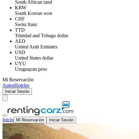
South African rand
KRW
South Korean won
CHF
Swiss franc
TTD
Trinidad and Tobago dollar
AED
United Arab Emirates
USD
United States dollar
UYU
Uruguayan peso
Mi Reservación
Autos
Hoteles
Iniciar Sesión
Inicio
Mi Reservación
Iniciar Sesión