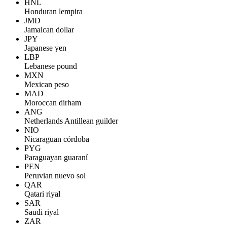
HNL
Honduran lempira
JMD
Jamaican dollar
JPY
Japanese yen
LBP
Lebanese pound
MXN
Mexican peso
MAD
Moroccan dirham
ANG
Netherlands Antillean guilder
NIO
Nicaraguan córdoba
PYG
Paraguayan guaraní
PEN
Peruvian nuevo sol
QAR
Qatari riyal
SAR
Saudi riyal
ZAR