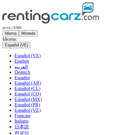
es-ve | USD
Idioma
Moneda
Idioma:
Español (VE)
Español (VE)
English
العربية
Deutsch
Español
Español (AR)
Español (CL)
Español (CO)
Español (MX)
Español (PR)
Español (VE)
Français
Italiano
日本語
한국어