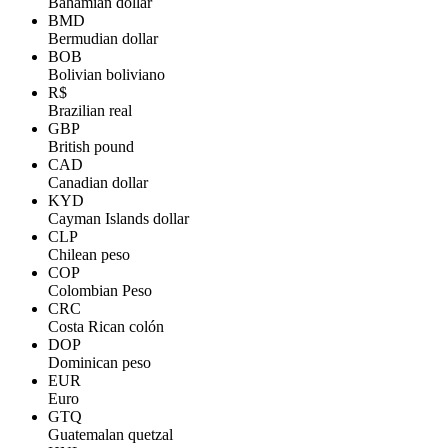
Bahamian dollar
BMD
Bermudian dollar
BOB
Bolivian boliviano
R$
Brazilian real
GBP
British pound
CAD
Canadian dollar
KYD
Cayman Islands dollar
CLP
Chilean peso
COP
Colombian Peso
CRC
Costa Rican colón
DOP
Dominican peso
EUR
Euro
GTQ
Guatemalan quetzal