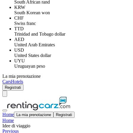
South African rand
KRW
South Korean won
CHF
Swiss franc
TTD
Trinidad and Tobago dollar
AED
United Arab Emirates
USD
United States dollar
UYU
Uruguayan peso
La mia prenotazione
Cars
Hotels
Registrati
Home
La mia prenotazione
Registrati
Home
Idee di viaggio
Previous