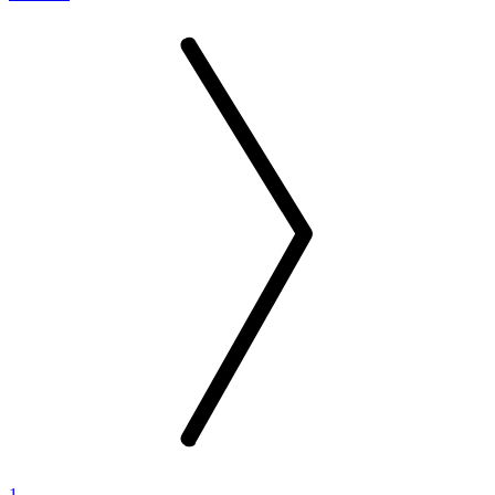
1
...