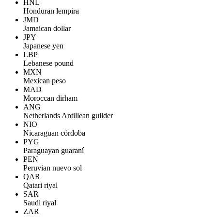
HNL
Honduran lempira
JMD
Jamaican dollar
JPY
Japanese yen
LBP
Lebanese pound
MXN
Mexican peso
MAD
Moroccan dirham
ANG
Netherlands Antillean guilder
NIO
Nicaraguan córdoba
PYG
Paraguayan guaraní
PEN
Peruvian nuevo sol
QAR
Qatari riyal
SAR
Saudi riyal
ZAR