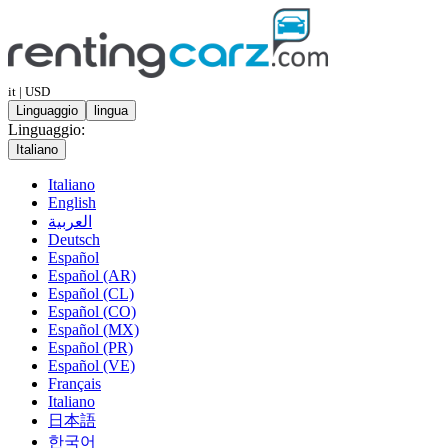
it | USD
Linguaggio
lingua
Linguaggio:
Italiano
Italiano
English
العربية
Deutsch
Español
Español (AR)
Español (CL)
Español (CO)
Español (MX)
Español (PR)
Español (VE)
Français
Italiano
日本語
한국어