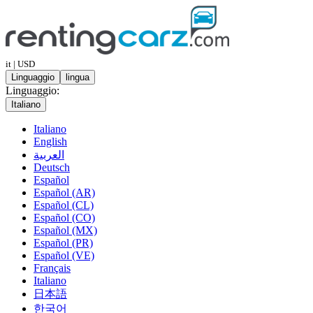
it | USD
Linguaggio
lingua
Linguaggio:
Italiano
Italiano
English
العربية
Deutsch
Español
Español (AR)
Español (CL)
Español (CO)
Español (MX)
Español (PR)
Español (VE)
Français
Italiano
日本語
한국어