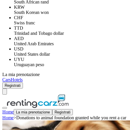
South African rand
KRW
South Korean won
CHF
Swiss franc
TTD
Trinidad and Tobago dollar
AED
United Arab Emirates
USD
United States dollar
UYU
Uruguayan peso
La mia prenotazione
Cars
Hotels
Registrati
Home
La mia prenotazione
Registrati
Home
>
Donations to animal foundation granted while you rent a car