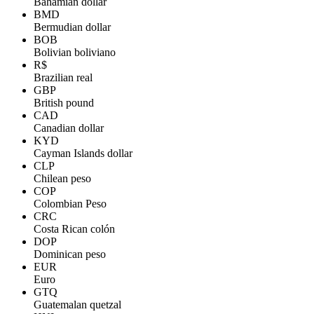
Bahamian dollar
BMD
Bermudian dollar
BOB
Bolivian boliviano
R$
Brazilian real
GBP
British pound
CAD
Canadian dollar
KYD
Cayman Islands dollar
CLP
Chilean peso
COP
Colombian Peso
CRC
Costa Rican colón
DOP
Dominican peso
EUR
Euro
GTQ
Guatemalan quetzal