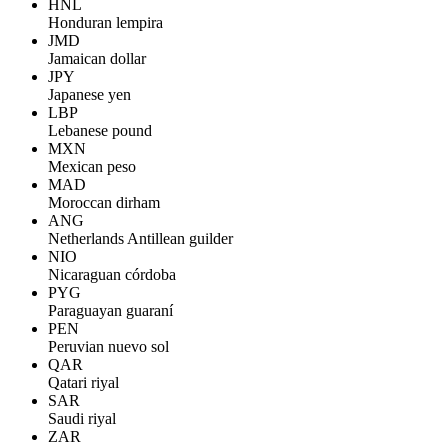
HNL
Honduran lempira
JMD
Jamaican dollar
JPY
Japanese yen
LBP
Lebanese pound
MXN
Mexican peso
MAD
Moroccan dirham
ANG
Netherlands Antillean guilder
NIO
Nicaraguan córdoba
PYG
Paraguayan guaraní
PEN
Peruvian nuevo sol
QAR
Qatari riyal
SAR
Saudi riyal
ZAR