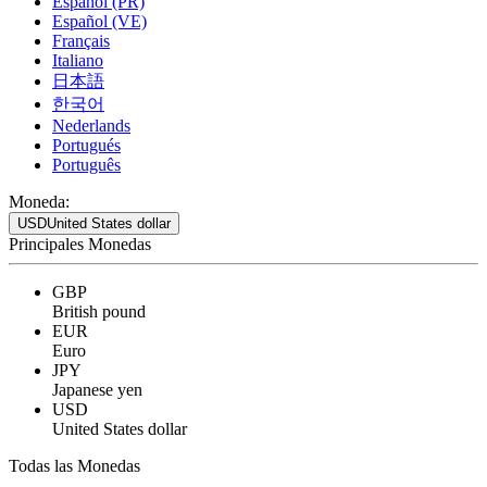
Español (PR)
Español (VE)
Français
Italiano
日本語
한국어
Nederlands
Portugués
Português
Moneda:
USD
United States dollar
Principales Monedas
GBP
British pound
EUR
Euro
JPY
Japanese yen
USD
United States dollar
Todas las Monedas