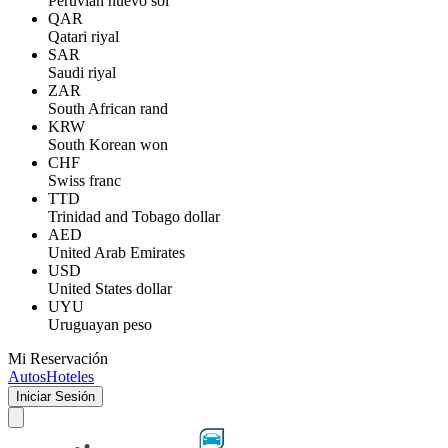
Peruvian nuevo sol
QAR
Qatari riyal
SAR
Saudi riyal
ZAR
South African rand
KRW
South Korean won
CHF
Swiss franc
TTD
Trinidad and Tobago dollar
AED
United Arab Emirates
USD
United States dollar
UYU
Uruguayan peso
Mi Reservación
Autos
Hoteles
Iniciar Sesión