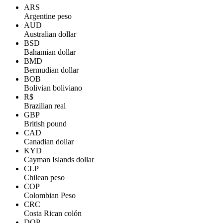
ARS
Argentine peso
AUD
Australian dollar
BSD
Bahamian dollar
BMD
Bermudian dollar
BOB
Bolivian boliviano
R$
Brazilian real
GBP
British pound
CAD
Canadian dollar
KYD
Cayman Islands dollar
CLP
Chilean peso
COP
Colombian Peso
CRC
Costa Rican colón
DOP