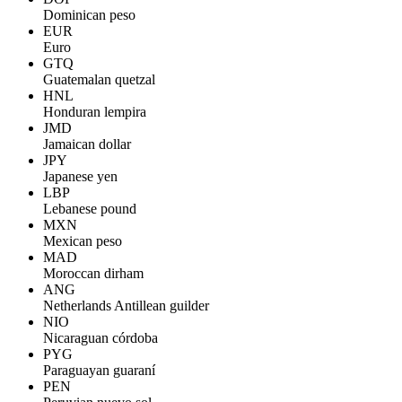
Dominican peso
EUR
Euro
GTQ
Guatemalan quetzal
HNL
Honduran lempira
JMD
Jamaican dollar
JPY
Japanese yen
LBP
Lebanese pound
MXN
Mexican peso
MAD
Moroccan dirham
ANG
Netherlands Antillean guilder
NIO
Nicaraguan córdoba
PYG
Paraguayan guaraní
PEN