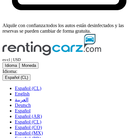
Alquile con confianza:
todos los autos están desinfectados y las
reservas se pueden cambiar de forma gratuita.
es-cl | USD
Idioma
Moneda
Idioma:
Español (CL)
Español (CL)
English
العربية
Deutsch
Español
Español (AR)
Español (CL)
Español (CO)
Español (MX)