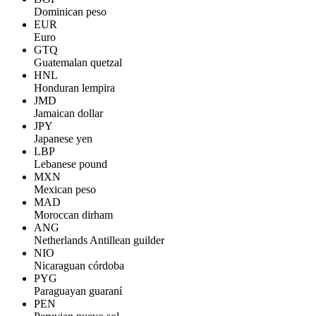
Dominican peso
EUR
Euro
GTQ
Guatemalan quetzal
HNL
Honduran lempira
JMD
Jamaican dollar
JPY
Japanese yen
LBP
Lebanese pound
MXN
Mexican peso
MAD
Moroccan dirham
ANG
Netherlands Antillean guilder
NIO
Nicaraguan córdoba
PYG
Paraguayan guaraní
PEN