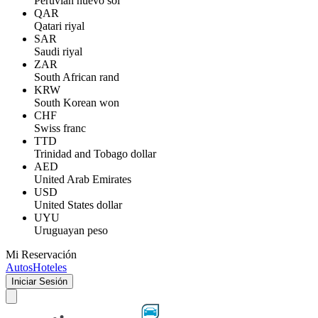
Peruvian nuevo sol
QAR
Qatari riyal
SAR
Saudi riyal
ZAR
South African rand
KRW
South Korean won
CHF
Swiss franc
TTD
Trinidad and Tobago dollar
AED
United Arab Emirates
USD
United States dollar
UYU
Uruguayan peso
Mi Reservación
Autos
Hoteles
Iniciar Sesión