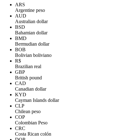
ARS
Argentine peso
AUD
Australian dollar
BSD
Bahamian dollar
BMD
Bermudian dollar
BOB
Bolivian boliviano
R$
Brazilian real
GBP
British pound
CAD
Canadian dollar
KYD
Cayman Islands dollar
CLP
Chilean peso
COP
Colombian Peso
CRC
Costa Rican colón
DOP