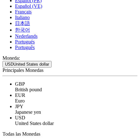
Español (PR)
Español (VE)
Français
Italiano
日本語
한국어
Nederlands
Portugués
Português
Moneda:
USD
United States dollar
Principales Monedas
GBP
British pound
EUR
Euro
JPY
Japanese yen
USD
United States dollar
Todas las Monedas