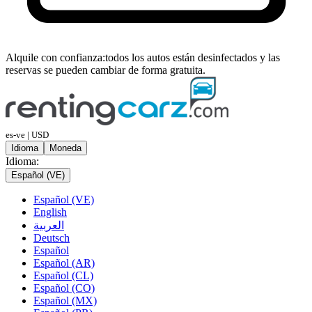
Alquile con confianza:
todos los autos están desinfectados y las
reservas se pueden cambiar de forma gratuita.
es-ve | USD
Idioma
Moneda
Idioma:
Español (VE)
Español (VE)
English
العربية
Deutsch
Español
Español (AR)
Español (CL)
Español (CO)
Español (MX)