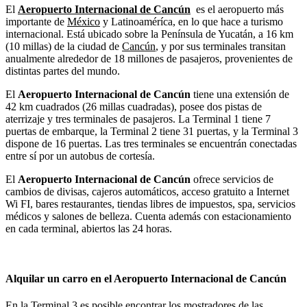
El
Aeropuerto Internacional de Cancún
es el aeropuerto más
importante de
México
y Latinoaméríca, en lo que hace a turismo
internacional. Está ubicado sobre la Península de Yucatán, a 16 km
(10 millas) de la ciudad de
Cancún
, y por sus terminales transitan
anualmente alrededor de 18 millones de pasajeros, provenientes de
distintas partes del mundo.
El
Aeropuerto Internacional de Cancún
tiene una extensión de
42 km cuadrados (26 millas cuadradas), posee dos pistas de
aterrizaje y tres terminales de pasajeros. La Terminal 1 tiene 7
puertas de embarque, la Terminal 2 tiene 31 puertas, y la Terminal 3
dispone de 16 puertas. Las tres terminales se encuentrán conectadas
entre sí por un autobus de cortesía.
El
Aeropuerto Internacional de Cancún
ofrece servicios de
cambios de divisas, cajeros automáticos, acceso gratuito a Internet
Wi FI, bares restaurantes, tiendas libres de impuestos, spa, servicios
médicos y salones de belleza. Cuenta además con estacionamiento
en cada terminal, abiertos las 24 horas.
Alquilar un carro en el Aeropuerto Internacional de Cancún
En la Terminal 3 es posible encontrar los mostradores de las