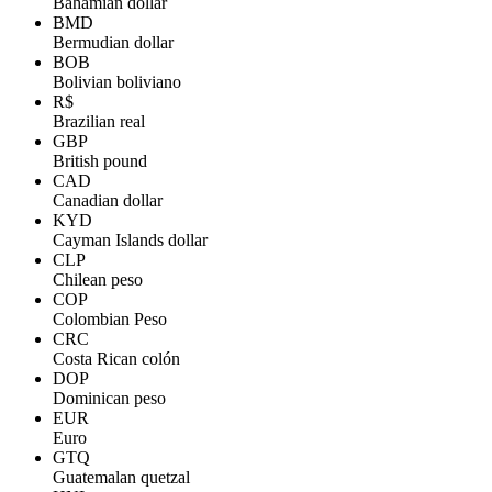
Bahamian dollar
BMD
Bermudian dollar
BOB
Bolivian boliviano
R$
Brazilian real
GBP
British pound
CAD
Canadian dollar
KYD
Cayman Islands dollar
CLP
Chilean peso
COP
Colombian Peso
CRC
Costa Rican colón
DOP
Dominican peso
EUR
Euro
GTQ
Guatemalan quetzal