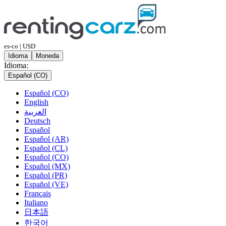
es-co | USD
Idioma
Moneda
Idioma:
Español (CO)
Español (CO)
English
العربية
Deutsch
Español
Español (AR)
Español (CL)
Español (CO)
Español (MX)
Español (PR)
Español (VE)
Français
Italiano
日本語
한국어