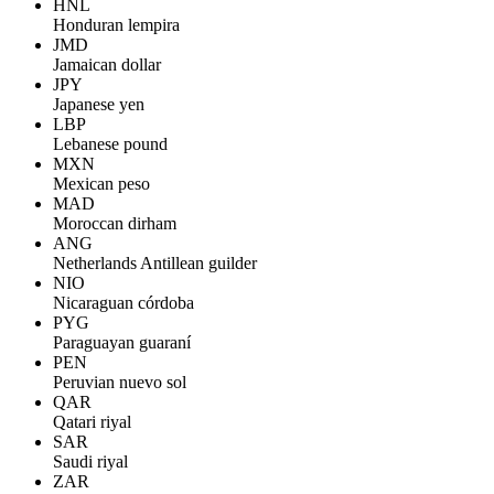
HNL
Honduran lempira
JMD
Jamaican dollar
JPY
Japanese yen
LBP
Lebanese pound
MXN
Mexican peso
MAD
Moroccan dirham
ANG
Netherlands Antillean guilder
NIO
Nicaraguan córdoba
PYG
Paraguayan guaraní
PEN
Peruvian nuevo sol
QAR
Qatari riyal
SAR
Saudi riyal
ZAR