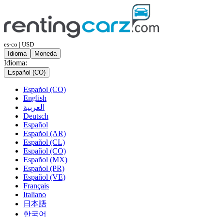
es-co | USD
Idioma
Moneda
Idioma:
Español (CO)
Español (CO)
English
العربية
Deutsch
Español
Español (AR)
Español (CL)
Español (CO)
Español (MX)
Español (PR)
Español (VE)
Français
Italiano
日本語
한국어