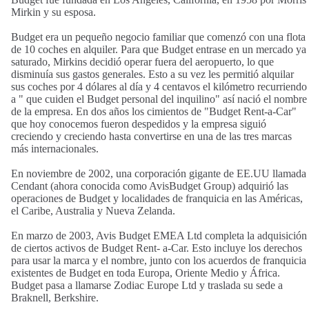
Mirkin y su esposa.
Budget era un pequeño negocio familiar que comenzó con una flota
de 10 coches en alquiler. Para que Budget entrase en un mercado ya
saturado, Mirkins decidió operar fuera del aeropuerto, lo que
disminuía sus gastos generales. Esto a su vez les permitió alquilar
sus coches por 4 dólares al día y 4 centavos el kilómetro recurriendo
a " que cuiden el Budget personal del inquilino" así nació el nombre
de la empresa. En dos años los cimientos de "Budget Rent-a-Car"
que hoy conocemos fueron despedidos y la empresa siguió
creciendo y creciendo hasta convertirse en una de las tres marcas
más internacionales.
En noviembre de 2002, una corporación gigante de EE.UU llamada
Cendant (ahora conocida como AvisBudget Group) adquirió las
operaciones de Budget y localidades de franquicia en las Américas,
el Caribe, Australia y Nueva Zelanda.
En marzo de 2003, Avis Budget EMEA Ltd completa la adquisición
de ciertos activos de Budget Rent- a-Car. Esto incluye los derechos
para usar la marca y el nombre, junto con los acuerdos de franquicia
existentes de Budget en toda Europa, Oriente Medio y África.
Budget pasa a llamarse Zodiac Europe Ltd y traslada su sede a
Braknell, Berkshire.