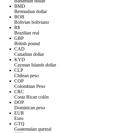
Bahamian dollar
BMD
Bermudian dollar
BOB
Bolivian boliviano
R$
Brazilian real
GBP
British pound
CAD
Canadian dollar
KYD
Cayman Islands dollar
CLP
Chilean peso
COP
Colombian Peso
CRC
Costa Rican colón
DOP
Dominican peso
EUR
Euro
GTQ
Guatemalan quetzal