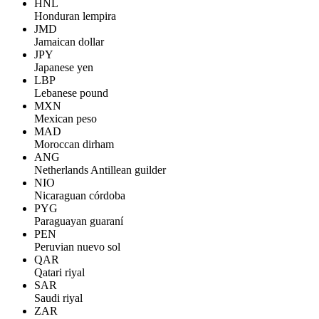
HNL
Honduran lempira
JMD
Jamaican dollar
JPY
Japanese yen
LBP
Lebanese pound
MXN
Mexican peso
MAD
Moroccan dirham
ANG
Netherlands Antillean guilder
NIO
Nicaraguan córdoba
PYG
Paraguayan guaraní
PEN
Peruvian nuevo sol
QAR
Qatari riyal
SAR
Saudi riyal
ZAR