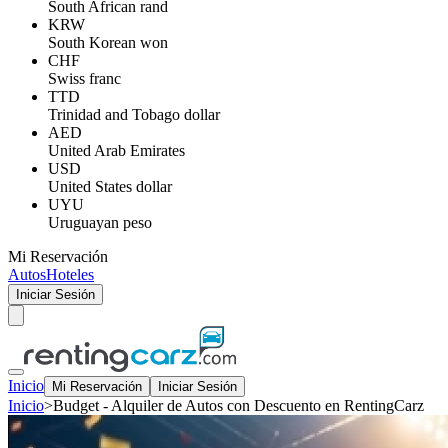
South African rand
KRW
South Korean won
CHF
Swiss franc
TTD
Trinidad and Tobago dollar
AED
United Arab Emirates
USD
United States dollar
UYU
Uruguayan peso
Mi Reservación
Autos
Hoteles
Iniciar Sesión
Inicio
Mi Reservación
Iniciar Sesión
Inicio
>
Budget - Alquiler de Autos con Descuento en RentingCarz