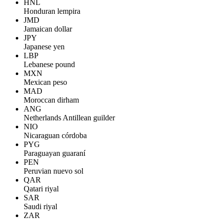
HNL
Honduran lempira
JMD
Jamaican dollar
JPY
Japanese yen
LBP
Lebanese pound
MXN
Mexican peso
MAD
Moroccan dirham
ANG
Netherlands Antillean guilder
NIO
Nicaraguan córdoba
PYG
Paraguayan guaraní
PEN
Peruvian nuevo sol
QAR
Qatari riyal
SAR
Saudi riyal
ZAR