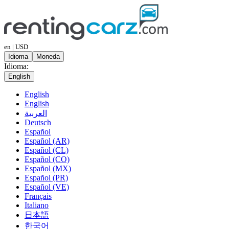
en | USD
Idioma
Moneda
Idioma:
English
English
English
العربية
Deutsch
Español
Español (AR)
Español (CL)
Español (CO)
Español (MX)
Español (PR)
Español (VE)
Français
Italiano
日本語
한국어