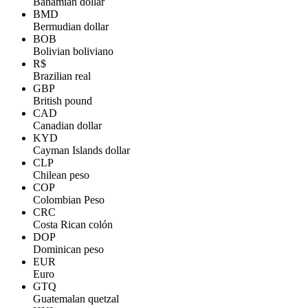
Bahamian dollar
BMD
Bermudian dollar
BOB
Bolivian boliviano
R$
Brazilian real
GBP
British pound
CAD
Canadian dollar
KYD
Cayman Islands dollar
CLP
Chilean peso
COP
Colombian Peso
CRC
Costa Rican colón
DOP
Dominican peso
EUR
Euro
GTQ
Guatemalan quetzal