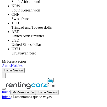
South African rand
KRW
South Korean won
CHF
Swiss franc
TTD
Trinidad and Tobago dollar
AED
United Arab Emirates
USD
United States dollar
UYU
Uruguayan peso
Mi Reservación
Autos
Hoteles
Iniciar Sesión
Inicio
Mi Reservación
Iniciar Sesión
Inicio
>
Lamentamos que te vayas