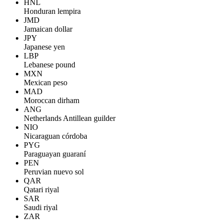
HNL
Honduran lempira
JMD
Jamaican dollar
JPY
Japanese yen
LBP
Lebanese pound
MXN
Mexican peso
MAD
Moroccan dirham
ANG
Netherlands Antillean guilder
NIO
Nicaraguan córdoba
PYG
Paraguayan guaraní
PEN
Peruvian nuevo sol
QAR
Qatari riyal
SAR
Saudi riyal
ZAR