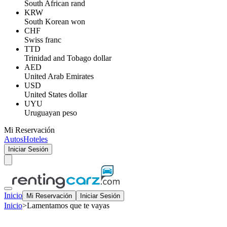
South African rand
KRW
South Korean won
CHF
Swiss franc
TTD
Trinidad and Tobago dollar
AED
United Arab Emirates
USD
United States dollar
UYU
Uruguayan peso
Mi Reservación
Autos
Hoteles
Iniciar Sesión
Inicio
Mi Reservación
Iniciar Sesión
Inicio
>
Lamentamos que te vayas