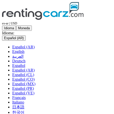
es-ar | USD
Idioma
Moneda
Idioma:
Español (AR)
Español (AR)
English
العربية
Deutsch
Español
Español (AR)
Español (CL)
Español (CO)
Español (MX)
Español (PR)
Español (VE)
Français
Italiano
日本語
한국어