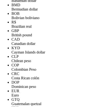
Bahamian dollar
BMD
Bermudian dollar
BOB
Bolivian boliviano
R$
Brazilian real
GBP
British pound
CAD
Canadian dollar
KYD
Cayman Islands dollar
CLP
Chilean peso
COP
Colombian Peso
CRC
Costa Rican colón
DOP
Dominican peso
EUR
Euro
GTQ
Guatemalan quetzal