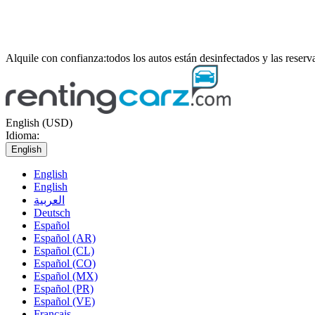
Alquile con confianza:
todos los autos están desinfectados y las reser
English (USD)
Idioma:
English
English
English
العربية
Deutsch
Español
Español (AR)
Español (CL)
Español (CO)
Español (MX)
Español (PR)
Español (VE)
Français