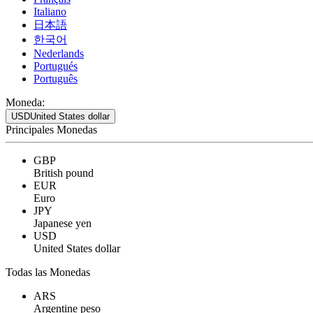
Italiano
日本語
한국어
Nederlands
Portugués
Português
Moneda:
USD
United States dollar
Principales Monedas
GBP
British pound
EUR
Euro
JPY
Japanese yen
USD
United States dollar
Todas las Monedas
ARS
Argentine peso