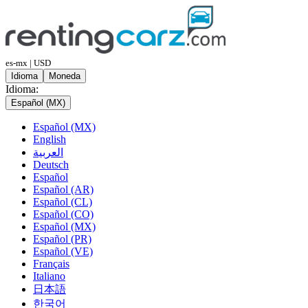
es-mx | USD
Idioma
Moneda
Idioma:
Español (MX)
Español (MX)
English
العربية
Deutsch
Español
Español (AR)
Español (CL)
Español (CO)
Español (MX)
Español (PR)
Español (VE)
Français
Italiano
日本語
한국어