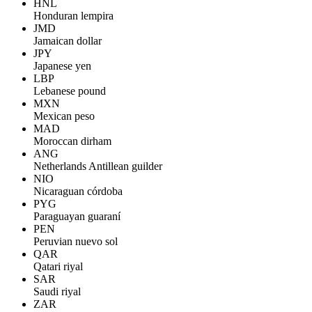
HNL
Honduran lempira
JMD
Jamaican dollar
JPY
Japanese yen
LBP
Lebanese pound
MXN
Mexican peso
MAD
Moroccan dirham
ANG
Netherlands Antillean guilder
NIO
Nicaraguan córdoba
PYG
Paraguayan guaraní
PEN
Peruvian nuevo sol
QAR
Qatari riyal
SAR
Saudi riyal
ZAR