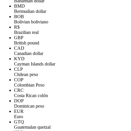
Bahamian dollar
BMD
Bermudian dollar
BOB
Bolivian boliviano
R$
Brazilian real
GBP
British pound
CAD
Canadian dollar
KYD
Cayman Islands dollar
CLP
Chilean peso
COP
Colombian Peso
CRC
Costa Rican colón
DOP
Dominican peso
EUR
Euro
GTQ
Guatemalan quetzal