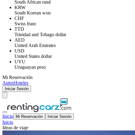
South African rand
KRW
South Korean won
CHF
Swiss franc
TTD
Trinidad and Tobago dollar
AED
United Arab Emirates
USD
United States dollar
UYU
Uruguayan peso
Mi Reservación
Autos
Hoteles
Iniciar Sesión
Inicio
Mi Reservación
Iniciar Sesión
Inicio
Ideas de viaje