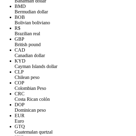
Bahamian dollar
BMD
Bermudian dollar
BOB
Bolivian boliviano
R$
Brazilian real
GBP
British pound
CAD
Canadian dollar
KYD
Cayman Islands dollar
CLP
Chilean peso
COP
Colombian Peso
CRC
Costa Rican colón
DOP
Dominican peso
EUR
Euro
GTQ
Guatemalan quetzal