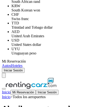
South African rand
KRW
South Korean won
CHF
Swiss franc
TTD
Trinidad and Tobago dollar
AED
United Arab Emirates
USD
United States dollar
UYU
Uruguayan peso
Mi Reservación
Autos
Hoteles
Iniciar Sesión
Inicio
Mi Reservación
Iniciar Sesión
Inicio
>
Todos los aeropuertos