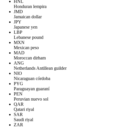
HNL
Honduran lempira
JMD
Jamaican dollar
JPY
Japanese yen
LBP
Lebanese pound
MXN
Mexican peso
MAD
Moroccan dirham
ANG
Netherlands Antillean guilder
NIO
Nicaraguan córdoba
PYG
Paraguayan guaraní
PEN
Peruvian nuevo sol
QAR
Qatari riyal
SAR
Saudi riyal
ZAR