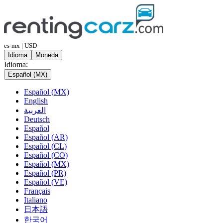
es-mx | USD
Idioma
Moneda
Idioma:
Español (MX)
Español (MX)
English
العربية
Deutsch
Español
Español (AR)
Español (CL)
Español (CO)
Español (MX)
Español (PR)
Español (VE)
Français
Italiano
日本語
한국어